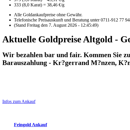
333 (8,0 Karat) = 38,46 €/g
Alle Goldankaufpreise ohne Gewähr.
Telefonische Preisauskunft und Beratung unter 0711-912 77 9
(Stand Freitag den 7. August 2026 - 12:45:49)
Aktuelle Goldpreise Altgold - 
Wir bezahlen bar und fair. Kommen Sie zu 
Barauszahlung - Kr?gerrand M?nzen, K?
Laufend aktualisierte Ankaufspreise...
Haupt-
Sidebar
Infos zum Ankauf
(Primary)
Aktuelle Preise Heute:
Feingold Ankauf