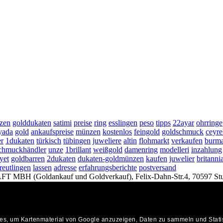
tzen
golddukaten
satimi
preise
ring
esslingen
peso
tipps
22ayar
ohrringe
yada
gold
ankaufspreise
münzen
kostenlos
feingold
goldschmuck
ceyre
er
1dukaten
türkisch
tübingen
juweliere
altin
flohmarkt
verkaufen
burm
chmuckhändler
unze
1brillant
weißgold
damenring
modelleri
inzahlung
yet
goldbarren
2dukaten
dukaten-goldmünzen
kaufen
juwelier
britanni
reutlingen
lassen
adresse
erfahrungsberichte
postversand
Goldankauf und Goldverkauf), Felix-Dahn-Str.4, 70597 Stut
KONTAKT
Anwalt-Tipp
Anwalt
, um Kartenmaterial von Google anzuzeigen, Daten zu sammeln und Statisti
stuttgart.de