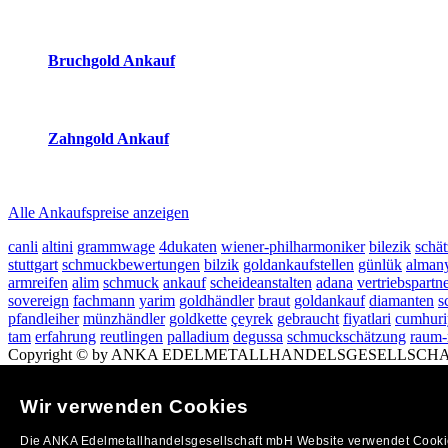
2026-08-07 - 12:45:49
-
11:50
Bruchgold Ankauf
2026-08-07 - 12:45:49
-
11:50
Zahngold Ankauf
2026-08-07 - 12:45:49
-
11:50
Alle Ankaufspreise anzeigen
canli
altini
grammwage
4dukaten
wiener-philharmoniker
bilezik
schä
stuttgart
schmuckbewertungen
bilzik
goldankaufstellen
günlük
alman
armreifen
alim
schmuck
ankauf
scheideanstalten
adana
vertriebspartn
sovereign
fachmann
yarim
goldhändler
braut
goldankauf
diamanten
s
pfandleiher
münzhändler
goldkette
çeyrek
gebraucht
fiyatlari
cumhuri
tam
erfahrung
reutlingen
palladium
degussa
schmuckschätzung
raum-
Copyright © by ANKA EDELMETALLHANDELSGESELLSCHAFT MBH (
So finden Sie uns in Stuttgart: Anfahrtsplan nach
Stuttgart
h
Stuttgart
|
Ankauf von Gold in Stuttgart
Wir verwenden Cookies
(
Entfernungsrechner/Anfahrtsplan
)
Impressum
|
AGB
|
Datenschutzerklärung
|
https://www.oev.at
banner
Die ANKA Edelmetallhandelsgesellschaft mbH Website verwendet Cookies
Kurierdienste Reutlingen
Taxi Reutlingen
www.moeblierte-apartments-