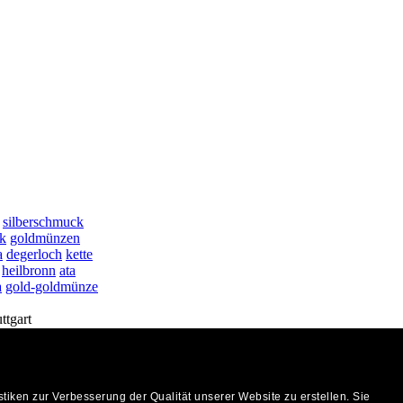
silberschmuck
k
goldmünzen
a
degerloch
kette
heilbronn
ata
a
gold-goldmünze
tgart
-Tipp
ken zur Verbesserung der Qualität unserer Website zu erstellen. Sie