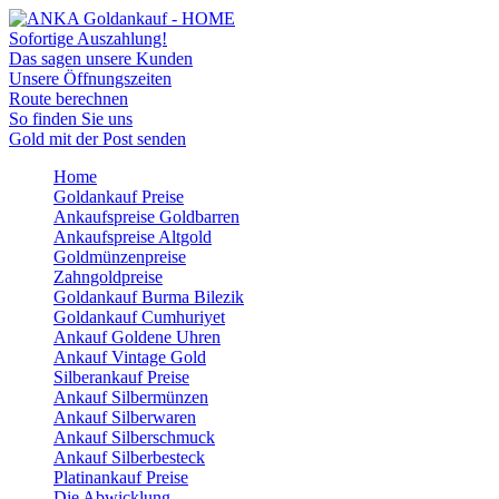
Sofortige Auszahlung!
Das sagen unsere Kunden
Unsere Öffnungszeiten
Route berechnen
So finden Sie uns
Gold mit der Post senden
Home
Goldankauf Preise
Ankaufspreise Goldbarren
Ankaufspreise Altgold
Goldmünzenpreise
Zahngoldpreise
Goldankauf Burma Bilezik
Goldankauf Cumhuriyet
Ankauf Goldene Uhren
Ankauf Vintage Gold
Silberankauf Preise
Ankauf Silbermünzen
Ankauf Silberwaren
Ankauf Silberschmuck
Ankauf Silberbesteck
Platinankauf Preise
Die Abwicklung