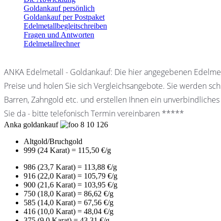
Goldankauf persönlich
Goldankauf per Postpaket
Edelmetallbegleitschreiben
Fragen und Antworten
Edelmetallrechner
ANKA Edelmetall - Goldankauf: Die hier angegebenen Edelmet
Preise und holen Sie sich Vergleichsangebote. Sie werden schn
Barren, Zahngold etc. und erstellen Ihnen ein unverbindliches
Sie da - bitte telefonisch Termin vereinbaren *****
Anka goldankauf
8
10
126
Altgold/Bruchgold
999 (24 Karat) = 115,50 €/g
986 (23,7 Karat) = 113,88 €/g
916 (22,0 Karat) = 105,79 €/g
900 (21,6 Karat) = 103,95 €/g
750 (18,0 Karat) = 86,62 €/g
585 (14,0 Karat) = 67,56 €/g
416 (10,0 Karat) = 48,04 €/g
375 (9,0 Karat) = 43,31 €/g