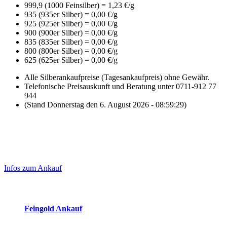
999,9 (1000 Feinsilber) = 1,23 €/g
935 (935er Silber) = 0,00 €/g
925 (925er Silber) = 0,00 €/g
900 (900er Silber) = 0,00 €/g
835 (835er Silber) = 0,00 €/g
800 (800er Silber) = 0,00 €/g
625 (625er Silber) = 0,00 €/g
Alle Silberankaufpreise (Tagesankaufpreis) ohne Gewähr.
Telefonische Preisauskunft und Beratung unter 0711-912 77
944
(Stand Donnerstag den 6. August 2026 - 08:59:29)
Laufend aktualisierte Ankaufspreise...
Haupt-
Sidebar
Infos zum Ankauf
(Primary)
Aktuelle Preise Heute:
Feingold Ankauf