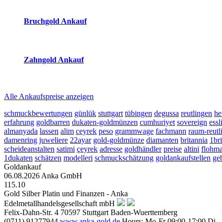
2026-08-06 - 08:59:29
-
08:50
Bruchgold Ankauf
2026-08-06 - 08:59:29
-
08:50
Zahngold Ankauf
2026-08-06 - 08:59:29
-
08:50
Alle Ankaufspreise anzeigen
schmuckbewertungen
günlük
stuttgart
tübingen
degussa
reutlingen
he
erfahrung
goldbarren
dukaten-goldmünzen
cumhuriyet
sovereign
essl
almanyada
lassen
alim
ceyrek
peso
grammwage
fachmann
raum-reutl
damenring
juweliere
22ayar
gold-goldmünze
diamanten
britannia
1bri
scheideanstalten
satimi
çeyrek
adresse
goldhändler
preise
altini
flohma
1dukaten
schätzen
modelleri
schmuckschätzung
goldankaufstellen
ge
Goldankauf
06.08.2026
Anka GmbH
115.10
Gold Silber Platin und Finanzen - Anka
Edelmetallhandelsgesellschaft mbH
Felix-Dahn-Str. 4
70597
Stuttgart
Baden-Wuerttemberg
(0711) 91277944
www.anka-gold.de
Hours:
Mo-Fr 09:00-17:00
Di