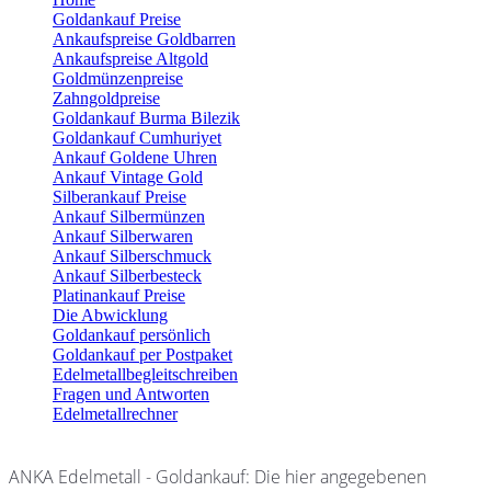
Goldankauf Preise
Ankaufspreise Goldbarren
Ankaufspreise Altgold
Goldmünzenpreise
Zahngoldpreise
Goldankauf Burma Bilezik
Goldankauf Cumhuriyet
Ankauf Goldene Uhren
Ankauf Vintage Gold
Silberankauf Preise
Ankauf Silbermünzen
Ankauf Silberwaren
Ankauf Silberschmuck
Ankauf Silberbesteck
Platinankauf Preise
Die Abwicklung
Goldankauf persönlich
Goldankauf per Postpaket
Edelmetallbegleitschreiben
Fragen und Antworten
Edelmetallrechner
ANKA Edelmetall - Goldankauf: Die hier angegebenen