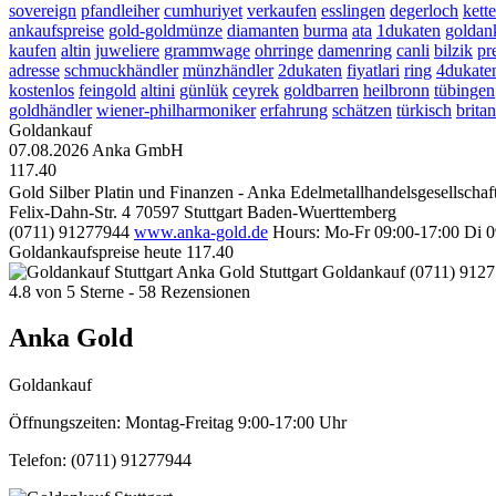
sovereign
pfandleiher
cumhuriyet
verkaufen
esslingen
degerloch
kette
ankaufspreise
gold-goldmünze
diamanten
burma
ata
1dukaten
goldank
kaufen
altin
juweliere
grammwage
ohrringe
damenring
canli
bilzik
pr
adresse
schmuckhändler
münzhändler
2dukaten
fiyatlari
ring
4dukate
kostenlos
feingold
altini
günlük
ceyrek
goldbarren
heilbronn
tübingen
goldhändler
wiener-philharmoniker
erfahrung
schätzen
türkisch
brita
Goldankauf
07.08.2026
Anka GmbH
117.40
Gold Silber Platin und Finanzen - Anka Edelmetallhandelsgesellscha
Felix-Dahn-Str. 4
70597
Stuttgart
Baden-Wuerttemberg
(0711) 91277944
www.anka-gold.de
Hours:
Mo-Fr 09:00-17:00
Di 0
Goldankaufspreise heute
117.40
Anka Gold Stuttgart
Goldankauf
(0711) 912
4.8
von
5
Sterne -
58
Rezensionen
Anka Gold
Goldankauf
Öffnungszeiten:
Montag-Freitag 9:00-17:00 Uhr
Telefon:
(0711) 91277944