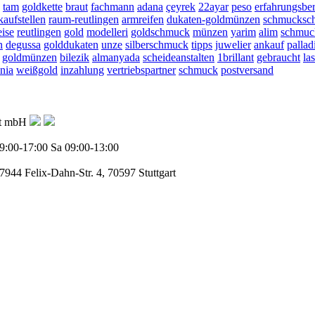
tam
goldkette
braut
fachmann
adana
çeyrek
22ayar
peso
erfahrungsber
aufstellen
raum-reutlingen
armreifen
dukaten-goldmünzen
schmucksc
eise
reutlingen
gold
modelleri
goldschmuck
münzen
yarim
alim
schmuc
n
degussa
golddukaten
unze
silberschmuck
tipps
juwelier
ankauf
palla
goldmünzen
bilezik
almanyada
scheideanstalten
1brillant
gebraucht
la
nnia
weißgold
inzahlung
vertriebspartner
schmuck
postversand
ft mbH
9:00-17:00
Sa 09:00-13:00
77944
Felix-Dahn-Str. 4, 70597 Stuttgart