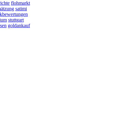
ichte
flohmarkt
hätzung
satimi
kbewertungen
dium
stuttgart
ssen
goldankauf