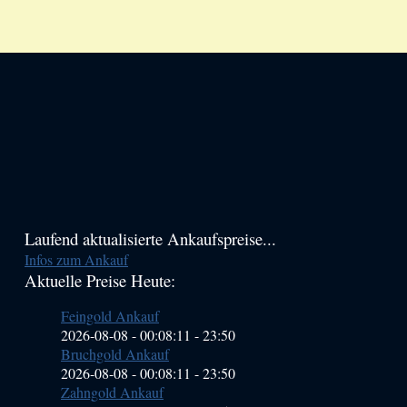
Haupt-
Laufend aktualisierte Ankaufspreise...
Infos zum Ankauf
Sidebar
Aktuelle Preise Heute:
(Primary)
Feingold Ankauf
2026-08-08 - 00:08:11
-
23:50
Bruchgold Ankauf
2026-08-08 - 00:08:11
-
23:50
Zahngold Ankauf