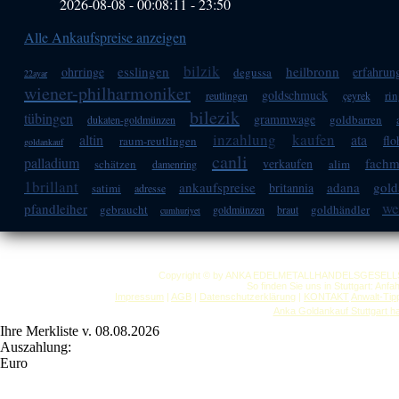
2026-08-08 - 00:08:11
-
23:50
Alle Ankaufspreise anzeigen
bilzik
esslingen
heilbronn
ohrringe
erfahrun
degussa
22ayar
wiener-philharmoniker
goldschmuck
ri
reutlingen
çeyrek
bilezik
tübingen
grammwage
goldbarren
dukaten-goldmünzen
inzahlung
kaufen
altin
ata
fl
raum-reutlingen
goldankauf
canli
palladium
fach
verkaufen
schätzen
alim
damenring
1brillant
ankaufspreise
adana
gold
britannia
satimi
adresse
we
pfandleiher
gebraucht
goldhändler
goldmünzen
braut
cumhuriyet
Copyright © by ANKA EDELMETALLHANDELSGESELLSCHAF
So finden Sie uns in Stuttgart: Anf
Impressum
|
AGB
|
Datenschutzerklärung
|
KONTAKT
Anwalt-Tip
Anka Goldankauf Stuttgart
h
Ihre Merkliste v. 08.08.2026
Auszahlung:
Euro