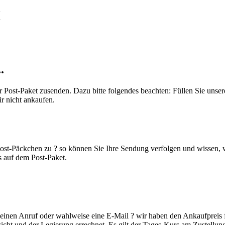
H
.
 Post-Paket zusenden. Dazu bitte folgendes beachten: Füllen Sie unse
r nicht ankaufen.
KOSTENLOS LADEN
ost-Päckchen zu ? so können Sie Ihre Sendung verfolgen und wissen, w
 auf dem Post-Paket.
 einen Anruf oder wahlweise eine E-Mail ? wir haben den Ankaufpreis 
ht und der Legierung errechnet. Es gilt der Tages-Kurs am Zustellun