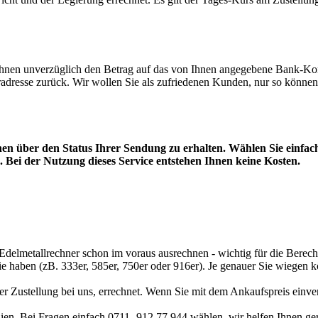
hnen unverzüglich den Betrag auf das von Ihnen angegebene Bank-Konto
adresse zurück. Wir wollen Sie als zufriedenen Kunden, nur so können
en über den Status Ihrer Sendung zu erhalten. Wählen Sie einfach
 Bei der Nutzung dieses Service entstehen Ihnen keine Kosten.
Edelmetallrechner
schon im voraus ausrechnen - wichtig für die Berech
sie haben (zB. 333er, 585er, 750er oder 916er). Je genauer Sie wiegen 
r Zustellung bei uns, errechnet. Wenn Sie mit dem Ankaufspreis einver
ien. Bei Fragen einfach 0711- 912 77 944 wählen, wir helfen Ihnen ge