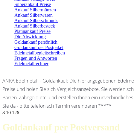
Silberankauf Preise
Ankauf Silbermünzen
Ankauf Silberwaren
Ankauf Silberschmuck
Ankauf Silberbesteck
Platinankauf Preise
Die Abwicklung
Goldankauf persönlich
Goldankauf per Postpaket
Edelmetallbegleitschreiben
Fragen und Antworten
Edelmetallrechner
ANKA Edelmetall - Goldankauf: Die hier angegebenen Edelmet
Preise und holen Sie sich Vergleichsangebote. Sie werden schn
Barren, Zahngold etc. und erstellen Ihnen ein unverbindliches
Sie da - bitte telefonisch Termin vereinbaren *****
8
10
126
Goldankauf per Postversand