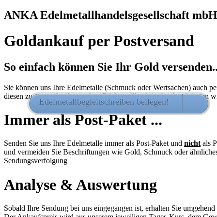
ANKA Edelmetallhandelsgesellschaft mb
Goldankauf per Postversand
So einfach können Sie Ihr Gold versenden..
Sie können uns Ihre Edelmetalle (Schmuck oder Wertsachen) auch per
diesen zu unterschreiben - ohne
Edelmetallbegleitschreiben
können wi
Edelmetallbegleitschreiben beilegen!
HIER 
Immer als Post-Paket ...
Senden Sie uns Ihre Edelmetalle immer als Post-Paket und
nicht
als P
und vermeiden Sie Beschriftungen wie Gold, Schmuck oder ähnliches
Sendungsverfolgung
Analyse & Auswertung
Sobald Ihre Sendung bei uns eingegangen ist, erhalten Sie umgehend
Der Ankaufspreis wird aus unserem jeweiligen Tages-Kurs, dem Gewic