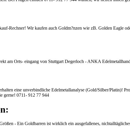
kauf-Rechner
! Wir kaufen auch Goldm?nzen wie zB. Golden Eagle od
irekt am Orts- eingang von Stuttgart Degerloch - ANKA Edelmetallhande
erhalten eine unverbindliche Edelmetallanalyse (Gold/Silber/Platin)! Pr
ie gerne!
0711- 912 77 944
n:
rößen - Ein Goldbarren ist wirklich ein ausgefallenes, nichtalltäglic