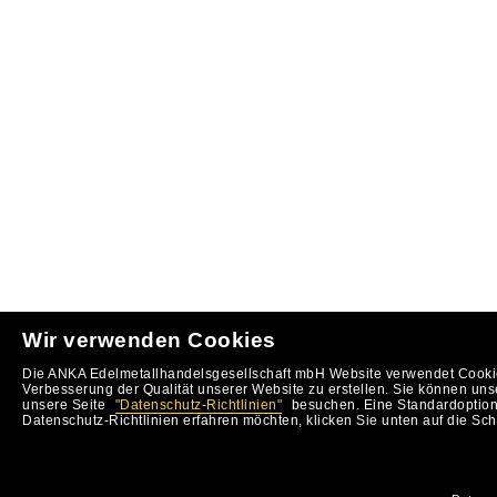
Wir verwenden Cookies
Die ANKA Edelmetallhandelsgesellschaft mbH Website verwendet Cookie
Verbesserung der Qualität unserer Website zu erstellen. Sie können uns
unsere Seite
"Datenschutz-Richtlinien"
besuchen. Eine Standardoption 
Datenschutz-Richtlinien erfahren möchten, klicken Sie unten auf die Sch