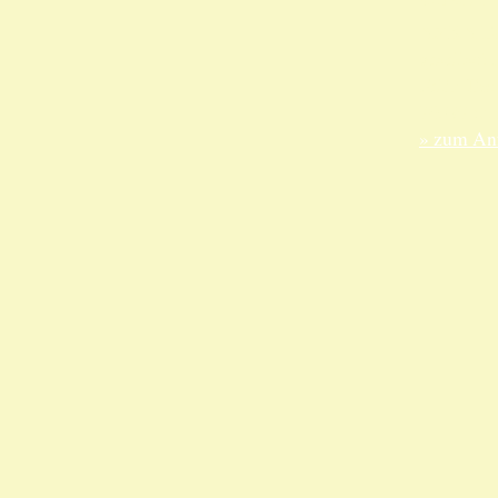
ANKA Ede
gesellsch
Felix-Dah
70597 Stu
» zum Anf