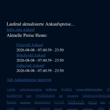
Haupt-
Laufend aktualisierte Ankaufspreise...
Infos zum Ankauf
Sidebar
Aktuelle Preise Heute:
(Primary)
Feingold Ankauf
2026-08-08 - 07:40:39
-
23:50
Bruchgold Ankauf
2026-08-08 - 07:40:39
-
23:50
Zahngold Ankauf
2026-08-08 - 07:40:39
-
23:50
Alle Ankaufspreise anzeigen
1b
yarim
fiyatlari
scheideanstalten
heilbronn
wiener-philharmoniker
reutlingen
golddukaten
erfahrungsbericht
ata
tam
sovereign
türkisch
peso
bilzik
burma
damenring
pfandleiher
kette
armreifen
canli
lassen
altin
ankauf
cumhuriyet
goldbarren