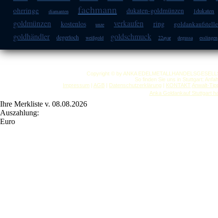
fachmann
ohrringe
dukaten-goldmünzen
1dukaten
diamanten
goldmünzen
verkaufen
kostenlos
ring
goldankaufstell
unze
goldhändler
goldschmuck
degerloch
weißgold
22ayar
degussa
esslingen
Copyright © by ANKA EDELMETALLHANDELSGESELLSCHAF
So finden Sie uns in Stuttgart: Anf
Impressum
|
AGB
|
Datenschutzerklärung
|
KONTAKT
Anwalt-Tip
Anka Goldankauf Stuttgart
h
Ihre Merkliste v. 08.08.2026
Auszahlung:
Euro