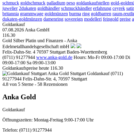
schmuck
goldschmuck
palladium
peso
goldankaufstellen
gold-goldm
juwelier
2dukaten
goldhändler
schmuckhändler
erfahrung
ceyrek
sati
britannia
grammwage
goldmünzen
burma
ring
goldbarren
raum-reutl
dukaten-goldmünzen
damenring
sovereign
modelleri
feingold
preise
Goldankauf
07.08.2026
Anka GmbH
116.30
Gold Silber Platin und Finanzen - Anka
Edelmetallhandelsgesellschaft mbH
Felix-Dahn-Str. 4
70597
Stuttgart
Baden-Wuerttemberg
(0711) 91277944
www.anka-gold.de
Hours:
Mo-Fr 09:00-17:00
Di
09:00-17:00
Sa 09:00-13:00
Goldankaufspreise heute
116.30
Anka Gold Stuttgart
Goldankauf
(0711)
91277944
Felix-Dahn-Str. 4, 70597 Stuttgart
4.8
von
5
Sterne -
58
Rezensionen
Anka Gold
Goldankauf
Öffnungszeiten:
Montag-Freitag 9:00-17:00 Uhr
Telefon:
(0711) 91277944