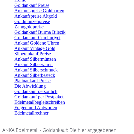
Goldankauf Preise
Ankaufspreise Goldbarren
Ankaufspreise Altgold
Goldmünzenpreise
Zahngoldpreise
Goldankauf Burma Bilezik
Goldankauf Cumhuriyet
Ankauf Goldene Uhren
Ankauf Vintage Gold
Silberankauf Preise
Ankauf Silbermünzen
Ankauf Silberwaren
Ankauf Silberschmuck
Ankauf Silberbesteck
Platinankauf Preise
Die Abwicklung
Goldankauf persönlich
Goldankauf per Postpaket
Edelmetallbegleitschreiben
Fragen und Antworten
Edelmetallrechner
ANKA Edelmetall - Goldankauf: Die hier angegebenen