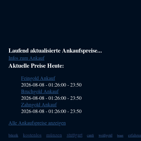
Haupt-
Laufend aktualisierte Ankaufspreise...
Infos zum Ankauf
Sidebar
Aktuelle Preise Heute:
(Primary)
Feingold Ankauf
2026-08-08 - 01:26:00
-
23:50
Bruchgold Ankauf
2026-08-08 - 01:26:00
-
23:50
Zahngold Ankauf
2026-08-08 - 01:26:00
-
23:50
Alle Ankaufspreise anzeigen
stuttgart
kostenlos
münzen
erfahru
bilezik
canli
weißgold
braut