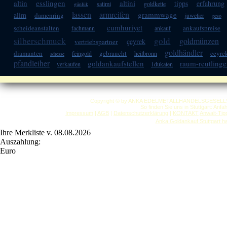
altin
esslingen
altini
tipps
erfahrung
satimi
goldkette
günlük
lassen
armreifen
grammwage
alim
damenring
juwelier
peso
cumhuriyet
scheideanstalten
ankaufspreise
fachmann
ankauf
silberschmuck
gold
goldmünzen
çeyrek
vertriebspartner
goldhändler
diamanten
gebraucht
ceyre
feingold
heilbronn
adresse
pfandleiher
goldankaufstellen
raum-reutling
verkaufen
1dukaten
Copyright © by ANKA EDELMETALLHANDELSGESELLSCHAF
So finden Sie uns in Stuttgart: Anf
Impressum
|
AGB
|
Datenschutzerklärung
|
KONTAKT
Anwalt-Tip
Anka Goldankauf Stuttgart
h
Ihre Merkliste v. 08.08.2026
Auszahlung:
Euro