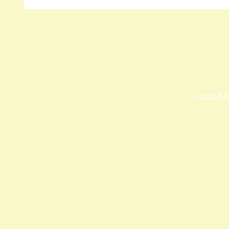
Unsere 
ANKA Ede
gesellsch
Felix-Dah
70597 Stu
» zum Anf