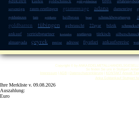
4dukaten
tipps
kaufen
goldschmuck
erfahrungsberi
gold-goldmünze
adana
grammwage
raum-reutlingen
damenring
sovereign
g
heilbronn
goldmünzen
tam
schmuckbewertungen
goldkette
braut
tübingen
goldbarren
gebraucht
22ayar
bilzik
schmucksch
ankauf
vertriebspartner
türkisch
silberschmuc
reutlingen
kostenlos
çeyrek
fiyatlari
ankaufspreise
almanyada
adresse
preise
wei
Copyright © by ANKA EDELMETALLHANDELSGESELLSCHAF
So finden Sie uns in Stuttgart: Anf
Impressum
|
AGB
|
Datenschutzerklärung
|
KONTAKT
Anwalt-Tip
Anka Goldankauf Stuttgart
h
Ihre Merkliste v. 09.08.2026
Auszahlung:
Euro