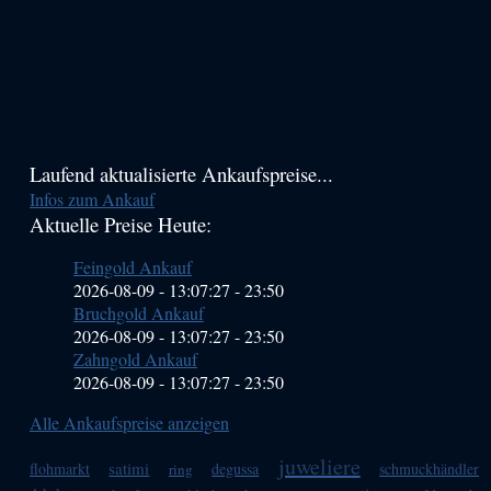
Haupt-
Laufend aktualisierte Ankaufspreise...
Infos zum Ankauf
Sidebar
Aktuelle Preise Heute:
(Primary)
Feingold Ankauf
2026-08-09 - 13:07:27
-
23:50
Bruchgold Ankauf
2026-08-09 - 13:07:27
-
23:50
Zahngold Ankauf
2026-08-09 - 13:07:27
-
23:50
Alle Ankaufspreise anzeigen
juweliere
satimi
flohmarkt
degussa
schmuckhändler
ring