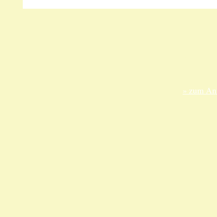
Unsere 
ANKA Ede
gesellsch
Felix-Dah
70597 Stu
» zum Anf