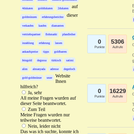
B
auf
4dukaten
golddukaten
2dukaten
B
dieser
goldmünzen
erfahrungsberichte
verkaufen
kaufen
diamanten
vertriebspartner
flohmarkt
pfandleiher
0
5306
inzahlung
erfahrung
lassen
G
Punkte
Aufrufe
ankaufspreise
tipps
goldbarren
G
g
feingold
degussa
türkisch
satimi
alim
almanyada
adresse
degerloch
Website
gold-goldmünze
unze
Ihnen
hilfreich?
0
16229
Ja, sehr
G
Punkte
Aufrufe
All meine Fragen wurden auf
dieser Seite beantwortet.
T
Zum Teil
O
Meine Fragen wurden nur
teilweise beantwortet.
Nein, leider nicht
Das was ich suchte, konnte ich