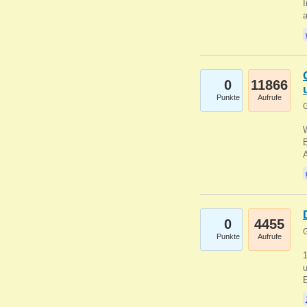
I
a
0
11866
Punkte
Aufrufe
G
B
0
4455
G
Punkte
Aufrufe
u