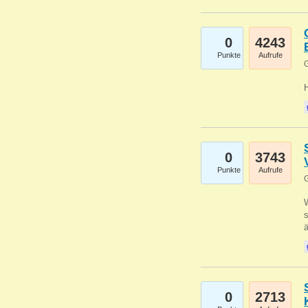
0
4243
Punkte
Aufrufe
G
0
3743
Punkte
Aufrufe
G
W
s
0
2713