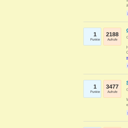
s
1
2188
G
Punkte
Aufrufe
O
w
1
3477
G
Punkte
Aufrufe
W