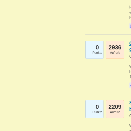
0
2936
Punkte
Aufrufe
G
b
0
2209
Punkte
Aufrufe
G
W