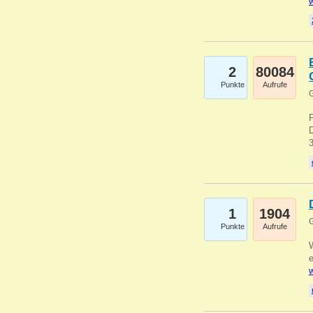
w
2
80084
Punkte
Aufrufe
G
1
1904
G
Punkte
Aufrufe
e
w