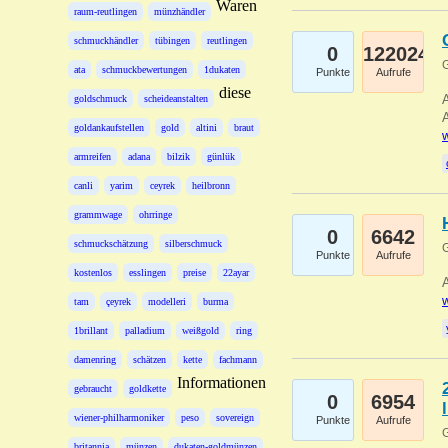
Waren
raum-reutlingen
münzhändler
schmuckhändler
tübingen
reutlingen
0
122024
G
ata
schmuckbewertungen
1dukaten
Punkte
Aufrufe
diese
A
goldschmuck
scheideanstalten
A
goldankaufstellen
gold
altini
braut
w
armreifen
adana
bilzik
günlük
canli
yarim
ceyrek
heilbronn
grammwage
ohrringe
0
6642
schmuckschätzung
silberschmuck
G
Punkte
Aufrufe
kostenlos
esslingen
preise
22ayar
A
w
tam
çeyrek
modelleri
burma
1brillant
palladium
weißgold
ring
damenring
schätzen
kette
fachmann
Informationen
gebraucht
goldkette
0
6954
wiener-philharmoniker
peso
sovereign
Punkte
Aufrufe
G
britannia
münzen
dukaten-goldmünzen