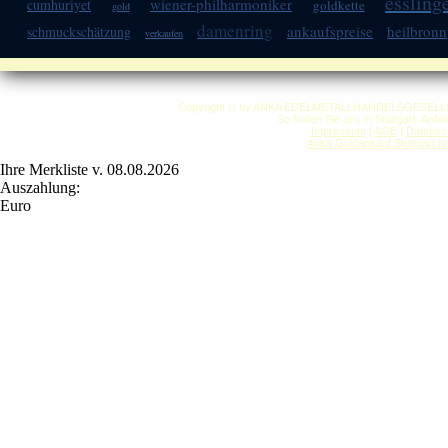
essling
wiener-philharmoniker
cumhuriyet
goldkette
gold
damenring
ankaufspreise
heilbronn
schmuckschätzung
verkaufen
Copyright © by ANKA EDELMETALLHANDELSGESELLSCHAF
So finden Sie uns in Stuttgart: Anf
Impressum
|
AGB
|
Datensc
Anka Goldankauf Stuttgart
h
Ihre Merkliste v. 08.08.2026
Auszahlung:
Euro