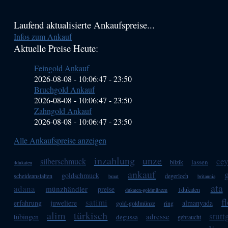
Haupt-
Laufend aktualisierte Ankaufspreise...
Infos zum Ankauf
Sidebar
Aktuelle Preise Heute:
(Primary)
Feingold Ankauf
2026-08-08 - 10:06:47
-
23:50
Bruchgold Ankauf
2026-08-08 - 10:06:47
-
23:50
Zahngold Ankauf
2026-08-08 - 10:06:47
-
23:50
Alle Ankaufspreise anzeigen
inzahlung
unze
ce
silberschmuck
lassen
bilzik
4dukaten
ankauf
goldschmuck
scheideanstalten
degerloch
braut
britannia
ata
adana
münzhändler
preise
1dukaten
dukaten-goldmünzen
f
satimi
erfahrung
juweliere
almanyada
gold-goldmünze
ring
alim
türkisch
stutt
adresse
tübingen
degussa
gebraucht