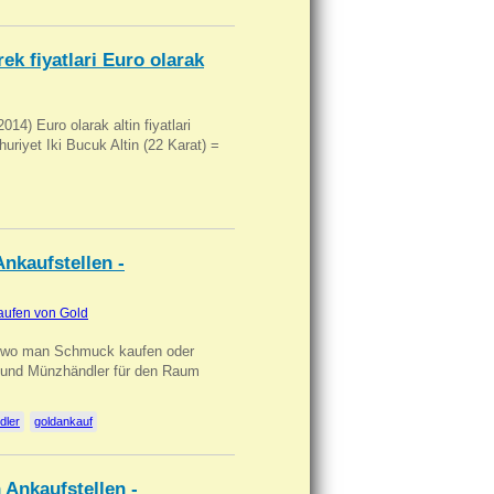
ek fiyatlari Euro olarak
14) Euro olarak altin fiyatlari
uriyet Iki Bucuk Altin (22 Karat) =
nkaufstellen -
aufen von Gold
n wo man Schmuck kaufen oder
, und Münzhändler für den Raum
dler
goldankauf
 Ankaufstellen -