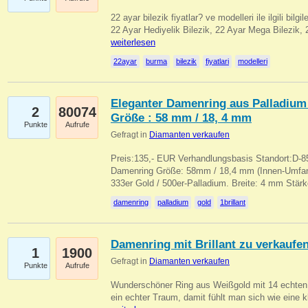
22 ayar bilezik fiyatlar? ve modelleri ile ilgili bilg
22 Ayar Hediyelik Bilezik, 22 Ayar Mega Bilezik
weiterlesen
22ayar
burma
bilezik
fiyatlari
modelleri
Eleganter Damenring aus Palladium 
2
80074
Größe : 58 mm / 18, 4 mm
Punkte
Aufrufe
Gefragt in
Diamanten verkaufen
Preis:135,- EUR Verhandlungsbasis Standort:D-85
Damenring Größe: 58mm / 18,4 mm (Innen-Umfang
333er Gold / 500er-Palladium. Breite: 4 mm Stä
damenring
palladium
gold
1brillant
Damenring mit Brillant zu verkaufe
1
1900
Gefragt in
Diamanten verkaufen
Punkte
Aufrufe
Wunderschöner Ring aus Weißgold mit 14 echten 
ein echter Traum, damit fühlt man sich wie eine kl