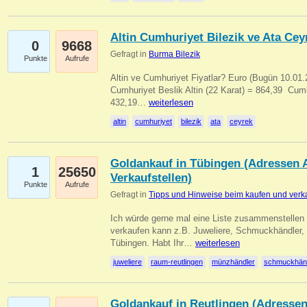
Altin Cumhuriyet Bilezik ve Ata Ceyr
0
9668
Gefragt in
Burma Bilezik
Punkte
Aufrufe
Altin ve Cumhuriyet Fiyatlar? Euro (Bugün 10.01.20
Cumhuriyet Beslik Altin (22 Karat) = 864,39  Cumh
432,19…
weiterlesen
altin
cumhuriyet
bilezik
ata
ceyrek
Goldankauf in Tübingen (Adressen A
1
25650
Verkaufstellen)
Punkte
Aufrufe
Gefragt in
Tipps und Hinweise beim kaufen und verk
Ich würde gerne mal eine Liste zusammenstelle
verkaufen kann z.B. Juweliere, Schmuckhändler
Tübingen. Habt Ihr…
weiterlesen
juweliere
raum-reutlingen
münzhändler
schmuckhän
Goldankauf in Reutlingen (Adressen