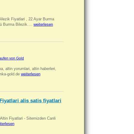
Bilezik Fiyatlari , 22 Ayar Burma
üclü Burma Bilezik.…
weiterlesen
aufen von Gold
ma, altin yorumlari, altin haberleri,
anka-gold.de
weiterlesen
iyatlari alis satis fiyatlari
 Altin Fiyatlari - Sitemizden Canli
iterlesen