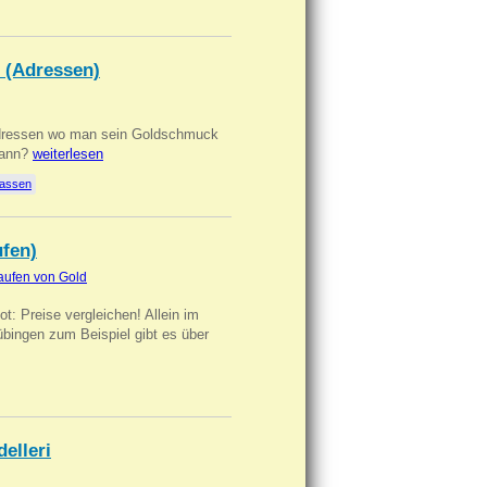
 (Adressen)
Adressen wo man sein Goldschmuck
kann?
weiterlesen
lassen
ufen)
aufen von Gold
t: Preise vergleichen! Allein im
übingen zum Beispiel gibt es über
delleri