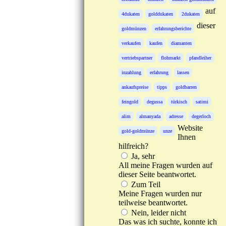
auf
4dukaten
golddukaten
2dukaten
dieser
goldmünzen
erfahrungsberichte
verkaufen
kaufen
diamanten
vertriebspartner
flohmarkt
pfandleiher
inzahlung
erfahrung
lassen
ankaufspreise
tipps
goldbarren
feingold
degussa
türkisch
satimi
alim
almanyada
adresse
degerloch
Website
gold-goldmünze
unze
Ihnen
hilfreich?
Ja, sehr
All meine Fragen wurden auf
dieser Seite beantwortet.
Zum Teil
Meine Fragen wurden nur
teilweise beantwortet.
Nein, leider nicht
Das was ich suchte, konnte ich