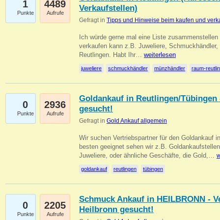
1
4489
Verkaufstellen)
Punkte
Aufrufe
Gefragt in
Tipps und Hinweise beim kaufen und verk
Ich würde gerne mal eine Liste zusammenstelle
verkaufen kann z.B. Juweliere, Schmuckhändler
Reutlingen. Habt Ihr…
weiterlesen
juweliere
schmuckhändler
münzhändler
raum-reutli
Goldankauf in Reutlingen/Tübingen 
0
2936
gesucht!
Punkte
Aufrufe
Gefragt in
Gold Ankauf allgemein
Wir suchen Vertriebspartner für den Goldankauf 
besten geeignet sehen wir z.B. Goldankaufstellen
Juweliere, oder ähnliche Geschäfte, die Gold,…
w
goldankauf
reutlingen
tübingen
Schmuck Ankauf in HEILBRONN - Ver
0
2205
Heilbronn gesucht!
Punkte
Aufrufe