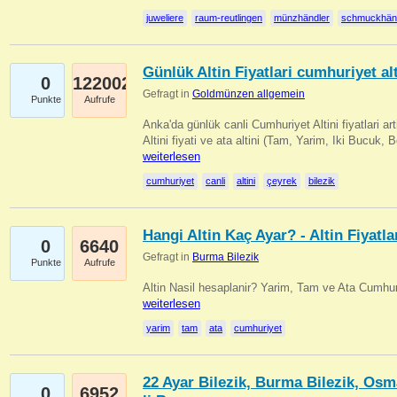
juweliere
raum-reutlingen
münzhändler
schmuckhän
Günlük Altin Fiyatlari cumhuriyet alt
0
122002
Gefragt in
Goldmünzen allgemein
Punkte
Aufrufe
Anka'da günlük canli Cumhuriyet Altini fiyatlari 
Altini fiyati ve ata altini (Tam, Yarim, Iki Bucuk, 
weiterlesen
cumhuriyet
canli
altini
çeyrek
bilezik
Hangi Altin Kaç Ayar? - Altin Fiyatla
0
6640
Gefragt in
Burma Bilezik
Punkte
Aufrufe
Altin Nasil hesaplanir? Yarim, Tam ve Ata Cumhuri
weiterlesen
yarim
tam
ata
cumhuriyet
22 Ayar Bilezik, Burma Bilezik, Osm
0
6952