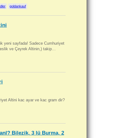
dler
goldankauf
ini
artik yeni sayfada! Sadece Cumhuriyet
Beslik ve Çeyrek Altinin,) takip…
ri
yet Altini kac ayar ve kac gram dir?
anl? Bilezik, 3 lü Burma, 2