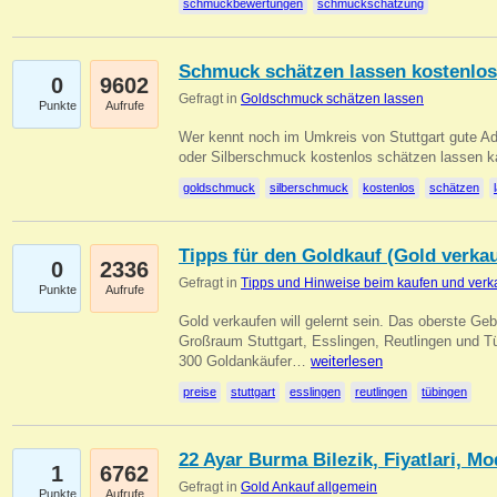
schmuckbewertungen
schmuckschätzung
Schmuck schätzen lassen kostenlos
0
9602
Gefragt in
Goldschmuck schätzen lassen
Punkte
Aufrufe
Wer kennt noch im Umkreis von Stuttgart gute 
oder Silberschmuck kostenlos schätzen lassen 
goldschmuck
silberschmuck
kostenlos
schätzen
Tipps für den Goldkauf (Gold verka
0
2336
Gefragt in
Tipps und Hinweise beim kaufen und verk
Punkte
Aufrufe
Gold verkaufen will gelernt sein. Das oberste Gebo
Großraum Stuttgart, Esslingen, Reutlingen und T
300 Goldankäufer…
weiterlesen
preise
stuttgart
esslingen
reutlingen
tübingen
22 Ayar Burma Bilezik, Fiyatlari, Mo
1
6762
Gefragt in
Gold Ankauf allgemein
Punkte
Aufrufe