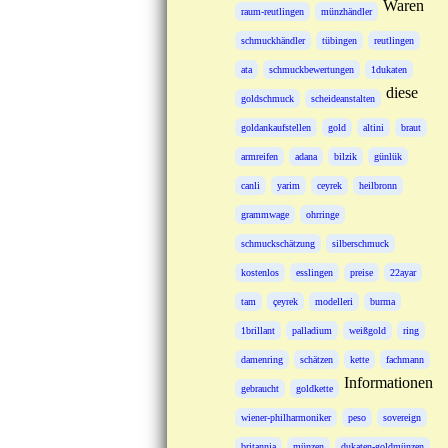
Waren
raum-reutlingen
münzhändler
schmuckhändler
tübingen
reutlingen
ata
schmuckbewertungen
1dukaten
diese
goldschmuck
scheideanstalten
goldankaufstellen
gold
altini
braut
armreifen
adana
bilzik
günlük
canli
yarim
ceyrek
heilbronn
grammwage
ohrringe
schmuckschätzung
silberschmuck
kostenlos
esslingen
preise
22ayar
tam
çeyrek
modelleri
burma
1brillant
palladium
weißgold
ring
damenring
schätzen
kette
fachmann
Informationen
gebraucht
goldkette
wiener-philharmoniker
peso
sovereign
britannia
münzen
dukaten-goldmünzen