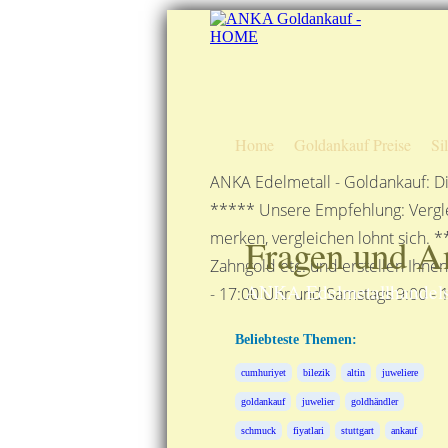
Home
Goldankauf Preise
Si
ANKA Edelmetall - Goldankauf: Di
***** Unsere Empfehlung: Vergle
merken, vergleichen lohnt sich. *
Fragen und A
Zahngold etc. und erstellen Ihne
ANKA Edelmetallhandels
- 17:00 Uhr und Samstags 9:00 - 1
Beliebteste Themen:
cumhuriyet
bilezik
altin
juweliere
goldankauf
juwelier
goldhändler
schmuck
fiyatlari
stuttgart
ankauf