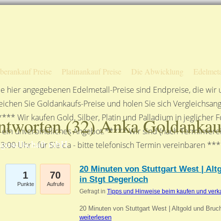
Sofortige Auszahlung!
Das sagen unsere Kunden
Unsere Öffnungszeiten
lberankauf Preise
Platinankauf Preise
Die Abwicklung
Edelmeta
e hier angegebenen Edelmetall-Preise sind Endpreise, die wir
ichen Sie Goldankaufs-Preise und holen Sie sich Vergleichsang
**** Wir kaufen Gold, Silber, Platin und Palladium in jeglicher
ntworten (
32
) Anka Goldankau
n ein unverbindliches Angebot.***** Wir sind (nach Terminverei
gesellschaft mbH
3:00 Uhr - für Sie da - bitte telefonisch Termin vereinbaren **
20 Minuten von Stuttgart West | Al
1
70
in Stgt Degerloch
Punkte
Aufrufe
Gefragt in
Tipps und Hinweise beim kaufen und verk
20 Minuten von Stuttgart West | Altgold und Bruc
weiterlesen