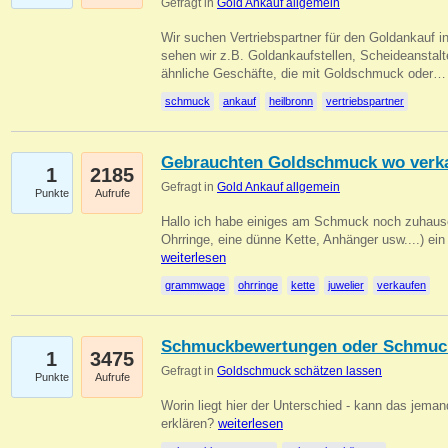
Gefragt in
Gold Ankauf allgemein
Wir suchen Vertriebspartner für den Goldankauf i
sehen wir z.B. Goldankaufstellen, Scheideanstalt
ähnliche Geschäfte, die mit Goldschmuck oder
schmuck
ankauf
heilbronn
vertriebspartner
Gebrauchten Goldschmuck wo verk
1
2185
Gefragt in
Gold Ankauf allgemein
Punkte
Aufrufe
Hallo ich habe einiges am Schmuck noch zuhause
Ohrringe, eine dünne Kette, Anhänger usw....) ei
weiterlesen
grammwage
ohrringe
kette
juwelier
verkaufen
Schmuckbewertungen oder Schmuc
1
3475
Gefragt in
Goldschmuck schätzen lassen
Punkte
Aufrufe
Worin liegt hier der Unterschied - kann das jeman
erklären?
weiterlesen