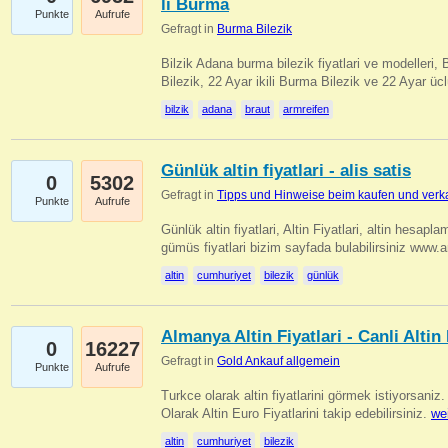
li Burma
Punkte
Aufrufe
Gefragt in
Burma Bilezik
Bilzik Adana burma bilezik fiyatlari ve modelleri, 
Bilezik, 22 Ayar ikili Burma Bilezik ve 22 Ayar 
bilzik
adana
braut
armreifen
Günlük altin fiyatlari - alis satis
0
5302
Gefragt in
Tipps und Hinweise beim kaufen und verk
Punkte
Aufrufe
Günlük altin fiyatlari, Altin Fiyatlari, altin hesapla
gümüs fiyatlari bizim sayfada bulabilirsiniz www.
altin
cumhuriyet
bilezik
günlük
Almanya Altin Fiyatlari - Canli Altin F
0
16227
Gefragt in
Gold Ankauf allgemein
Punkte
Aufrufe
Turkce olarak altin fiyatlarini görmek istiyorsaniz.
Olarak Altin Euro Fiyatlarini takip edebilirsiniz.
we
altin
cumhuriyet
bilezik