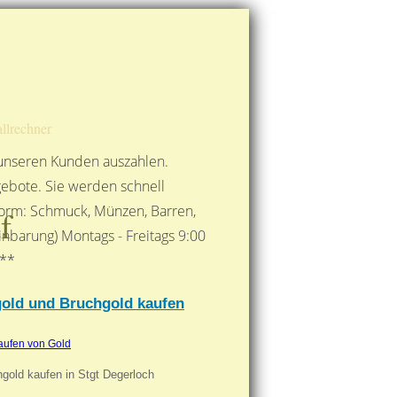
Route berechnen
So finden Sie uns
Gold mit der Post senden
llrechner
 unseren Kunden auszahlen.
ebote. Sie werden schnell
 Form: Schmuck, Münzen, Barren,
f
nbarung) Montags - Freitags 9:00
***
tgold und Bruchgold kaufen
aufen von Gold
hgold kaufen in Stgt Degerloch