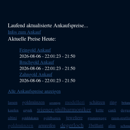
Haupt-
Laufend aktualisierte Ankaufspreise...
Infos zum Ankauf
Sidebar
Aktuelle Preise Heute:
(Primary)
Feingold Ankauf
2026-08-06 - 22:01:23
-
21:50
Bruchgold Ankauf
2026-08-06 - 22:01:23
-
21:50
Zahngold Ankauf
2026-08-06 - 22:01:23
-
21:50
Alle Ankaufspreise anzeigen
modelleri
goldmünzen
schätzen
ring
lassen
britan
sovereign
wiener-philharmoniker
kette
kaufen
canli
degus
ceyrek
juweliere
altini
goldbarren
grammwage
raum-reutli
golddukaten
degerloch
goldmünzen
armreifen
1brillant
alim
schm