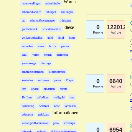
Waren
raum-reutlingen
münzhändler
schmuckhändler
tübingen
reutlingen
ata
schmuckbewertungen
1dukaten
0
122012
diese
goldschmuck
scheideanstalten
G
Punkte
Aufrufe
goldankaufstellen
gold
altini
braut
A
A
armreifen
adana
bilzik
günlük
w
canli
yarim
ceyrek
heilbronn
grammwage
ohrringe
schmuckschätzung
silberschmuck
0
6640
kostenlos
esslingen
preise
22ayar
G
Punkte
Aufrufe
tam
çeyrek
modelleri
burma
A
1brillant
palladium
weißgold
ring
w
damenring
schätzen
kette
fachmann
Informationen
gebraucht
goldkette
wiener-philharmoniker
peso
sovereign
0
6954
britannia
münzen
dukaten-goldmünzen