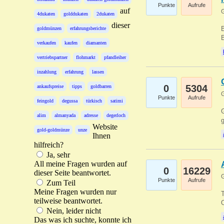
Punkte
Aufrufe
auf
G
4dukaten
golddukaten
2dukaten
dieser
B
goldmünzen
erfahrungsberichte
B
verkaufen
kaufen
diamanten
vertriebspartner
flohmarkt
pfandleiher
inzahlung
erfahrung
lassen
0
5304
ankaufspreise
tipps
goldbarren
G
Punkte
Aufrufe
feingold
degussa
türkisch
satimi
G
alim
almanyada
adresse
degerloch
g
Website
gold-goldmünze
unze
Ihnen
hilfreich?
Ja, sehr
All meine Fragen wurden auf
0
16229
dieser Seite beantwortet.
G
Punkte
Aufrufe
Zum Teil
Meine Fragen wurden nur
T
teilweise beantwortet.
O
Nein, leider nicht
Das was ich suchte, konnte ich