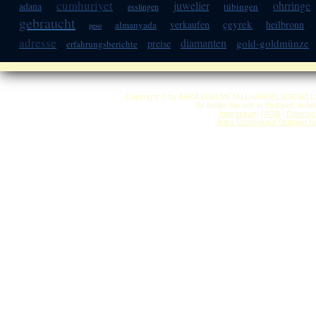
cumhuriyet
juwelier
ohrringe
adana
tübingen
esslingen
gebraucht
çeyrek
verkaufen
heilbronn
almanyada
peso
adresse
diamanten
gold-goldmünze
preise
erfahrungsberichte
Copyright © by ANKA EDELMETALLHANDELSGESELLSCHAF
So finden Sie uns in Stuttgart: Anf
Impressum
|
AGB
|
Datensc
Anka Goldankauf Stuttgart
h