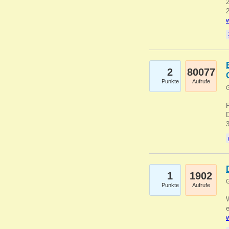
2
2
w
2
80077
Punkte
Aufrufe
G
1
1902
G
Punkte
Aufrufe
e
w