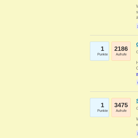
W
s
1
2186
G
Punkte
Aufrufe
O
w
1
3475
G
Punkte
Aufrufe
W