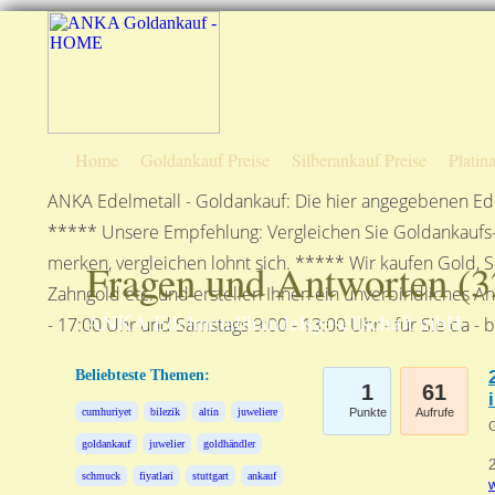
Home
Goldankauf Preise
Silberankauf Preise
Platin
ANKA Edelmetall - Goldankauf: Die hier angegebenen Ede
***** Unsere Empfehlung: Vergleichen Sie Goldankaufs-P
merken, vergleichen lohnt sich. ***** Wir kaufen Gold, S
Fragen und Antworten (
3
Zahngold etc. und erstellen Ihnen ein unverbindliches A
ANKA Edelmetallhandelsgesellschaft mbH
- 17:00 Uhr und Samstags 9:00 - 13:00 Uhr - für Sie da - 
Beliebteste Themen:
1
61
cumhuriyet
bilezik
altin
juweliere
Punkte
Aufrufe
G
goldankauf
juwelier
goldhändler
2
schmuck
fiyatlari
stuttgart
ankauf
w