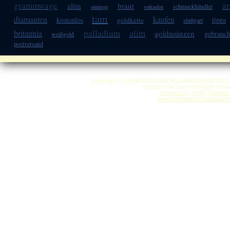
grammwage
a
altin
braut
schmuckhändler
ohrringe
verkaufen
tam
diamanten
kaufen
kostenlos
tipps
goldkette
stuttgart
palladium
alim
britannia
goldmünzen
gebrauch
weißgold
postversand
Copyright © by ANKA EDELMETALLHANDELSGESELLSCHAF
So finden Sie uns in Stuttgart: Anf
Impressum
|
AGB
|
Datensc
Anka Goldankauf Stuttgart
h