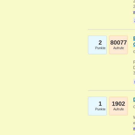
2
2
w
2
80077
Punkte
Aufrufe
G
1
1902
G
Punkte
Aufrufe
e
w