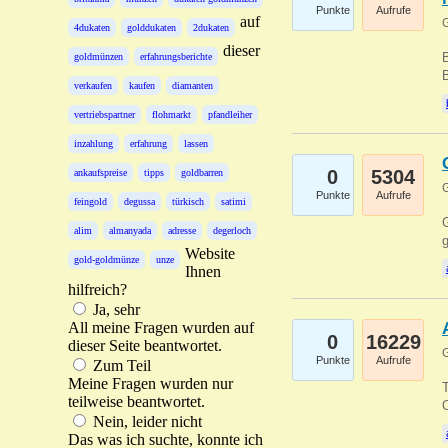
Punkte
Aufrufe
auf
G
4dukaten
golddukaten
2dukaten
dieser
B
goldmünzen
erfahrungsberichte
B
verkaufen
kaufen
diamanten
vertriebspartner
flohmarkt
pfandleiher
inzahlung
erfahrung
lassen
0
5304
ankaufspreise
tipps
goldbarren
G
Punkte
Aufrufe
feingold
degussa
türkisch
satimi
G
alim
almanyada
adresse
degerloch
g
Website
gold-goldmünze
unze
Ihnen
hilfreich?
Ja, sehr
All meine Fragen wurden auf
0
16229
dieser Seite beantwortet.
G
Punkte
Aufrufe
Zum Teil
Meine Fragen wurden nur
T
teilweise beantwortet.
O
Nein, leider nicht
Das was ich suchte, konnte ich