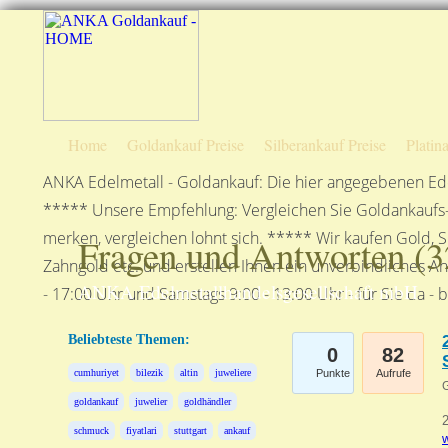
Home
Goldankauf Preise
Silberankauf Preise
Platin
ANKA Edelmetall - Goldankauf: Die hier angegebenen Ede
***** Unsere Empfehlung: Vergleichen Sie Goldankaufs-P
merken, vergleichen lohnt sich. ***** Wir kaufen Gold, S
Fragen und Antworten (
3
Zahngold etc. und erstellen Ihnen ein unverbindliches A
ANKA Edelmetallhandelsgesellschaft mbH
- 17:00 Uhr und Samstags 9:00 - 13:00 Uhr - für Sie da - 
Beliebteste Themen:
0
82
cumhuriyet
bilezik
altin
juweliere
Punkte
Aufrufe
G
goldankauf
juwelier
goldhändler
2
schmuck
fiyatlari
stuttgart
ankauf
w