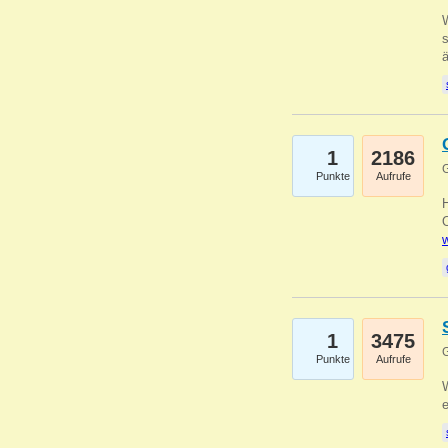
W
s
1
2186
G
Punkte
Aufrufe
O
w
1
3475
G
Punkte
Aufrufe
W