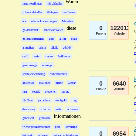
Waren
raum-reutlingen
münzhändler
schmuckhändler
tübingen
reutlingen
ata
schmuckbewertungen
1dukaten
0
122013
diese
goldschmuck
scheideanstalten
G
Punkte
Aufrufe
goldankaufstellen
gold
altini
braut
A
A
armreifen
adana
bilzik
günlük
w
canli
yarim
ceyrek
heilbronn
grammwage
ohrringe
schmuckschätzung
silberschmuck
0
6640
kostenlos
esslingen
preise
22ayar
G
Punkte
Aufrufe
tam
çeyrek
modelleri
burma
A
1brillant
palladium
weißgold
ring
w
damenring
schätzen
kette
fachmann
Informationen
gebraucht
goldkette
wiener-philharmoniker
peso
sovereign
0
6954
britannia
münzen
dukaten-goldmünzen