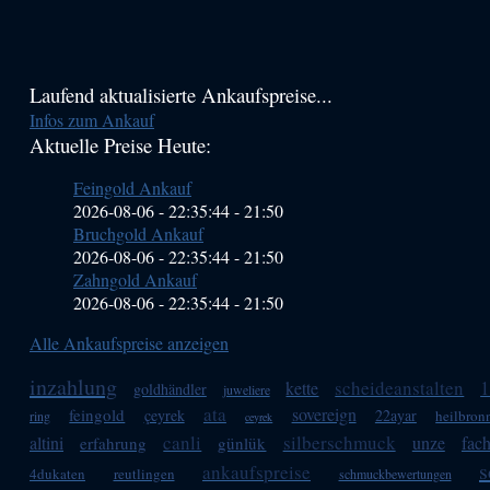
Haupt-
Laufend aktualisierte Ankaufspreise...
Infos zum Ankauf
Sidebar
Aktuelle Preise Heute:
(Primary)
Feingold Ankauf
2026-08-06 - 22:35:44
-
21:50
Bruchgold Ankauf
2026-08-06 - 22:35:44
-
21:50
Zahngold Ankauf
2026-08-06 - 22:35:44
-
21:50
Alle Ankaufspreise anzeigen
inzahlung
scheideanstalten
1
kette
goldhändler
juweliere
ata
sovereign
feingold
çeyrek
22ayar
heilbron
ring
ceyrek
canli
silberschmuck
altini
unze
fac
erfahrung
günlük
s
ankaufspreise
4dukaten
reutlingen
schmuckbewertungen