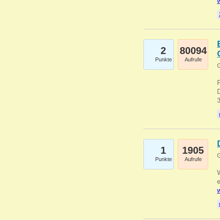
w
2
80094
Punkte
Aufrufe
G
1
1905
G
Punkte
Aufrufe
e
w