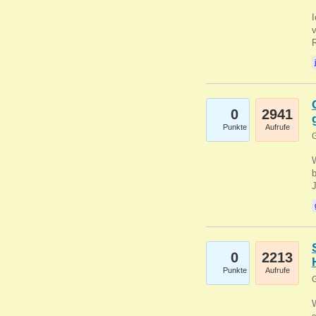
0
2941
Punkte
Aufrufe
G
b
0
2213
Punkte
Aufrufe
G
W