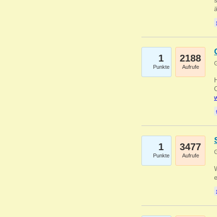
s
1
2188
G
Punkte
Aufrufe
O
w
1
3477
G
Punkte
Aufrufe
W