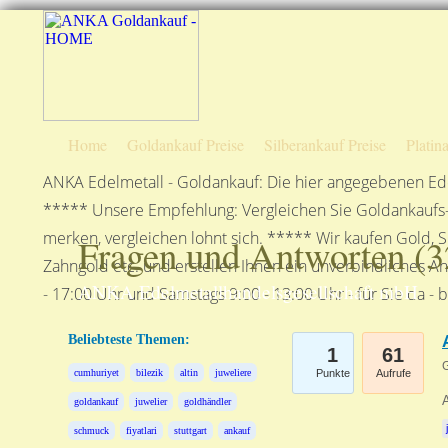
Home
Goldankauf Preise
Silberankauf Preise
Platin
ANKA Edelmetall - Goldankauf: Die hier angegebenen Ede
***** Unsere Empfehlung: Vergleichen Sie Goldankaufs-P
merken, vergleichen lohnt sich. ***** Wir kaufen Gold, S
Fragen und Antworten (
3
Zahngold etc. und erstellen Ihnen ein unverbindliches A
ANKA Edelmetallhandelsgesellschaft mbH
- 17:00 Uhr und Samstags 9:00 - 13:00 Uhr - für Sie da - 
Beliebteste Themen:
1
61
G
cumhuriyet
bilezik
altin
juweliere
Punkte
Aufrufe
A
goldankauf
juwelier
goldhändler
schmuck
fiyatlari
stuttgart
ankauf