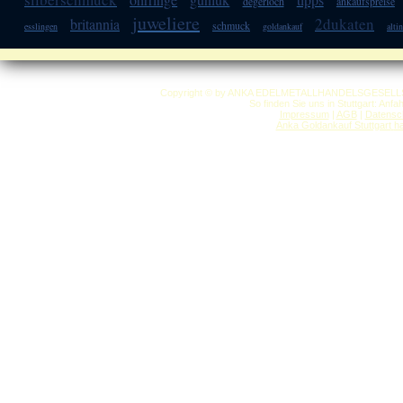
degerloch
ankaufspreise
juweliere
2dukaten
britannia
schmuck
esslingen
goldankauf
altin
Copyright © by ANKA EDELMETALLHANDELSGESELLSCHAF
So finden Sie uns in Stuttgart: Anf
Impressum
|
AGB
|
Datensc
Anka Goldankauf Stuttgart
h