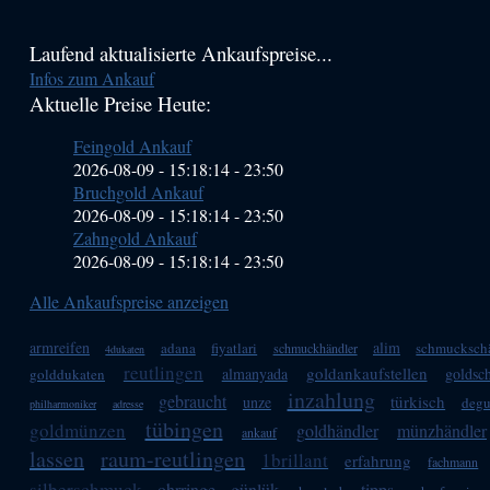
Haupt-
Laufend aktualisierte Ankaufspreise...
Infos zum Ankauf
Sidebar
Aktuelle Preise Heute:
(Primary)
Feingold Ankauf
2026-08-09 - 15:18:14
-
23:50
Bruchgold Ankauf
2026-08-09 - 15:18:14
-
23:50
Zahngold Ankauf
2026-08-09 - 15:18:14
-
23:50
Alle Ankaufspreise anzeigen
armreifen
alim
adana
fiyatlari
schmucksch
schmuckhändler
4dukaten
reutlingen
goldankaufstellen
almanyada
goldsc
golddukaten
inzahlung
gebraucht
türkisch
unze
degu
philharmoniker
adresse
tübingen
goldmünzen
goldhändler
münzhändler
ankauf
lassen
raum-reutlingen
1brillant
erfahrung
fachmann
silberschmuck
ohrringe
günlük
tipps