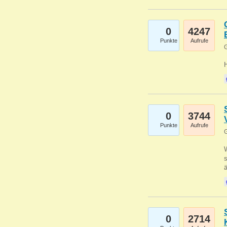
0
4247
Punkte
Aufrufe
G
0
3744
Punkte
Aufrufe
G
W
s
0
2714