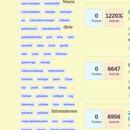
Waren
raum-reutlingen
münzhändler
schmuckhändler
tübingen
reutlingen
0
122032
G
ata
schmuckbewertungen
1dukaten
Punkte
Aufrufe
diese
A
goldschmuck
scheideanstalten
A
goldankaufstellen
gold
altini
braut
w
armreifen
adana
bilzik
günlük
canli
yarim
ceyrek
heilbronn
grammwage
ohrringe
0
6647
schmuckschätzung
silberschmuck
G
Punkte
Aufrufe
kostenlos
esslingen
preise
22ayar
A
w
tam
çeyrek
modelleri
burma
1brillant
palladium
weißgold
ring
damenring
schätzen
kette
fachmann
Informationen
gebraucht
goldkette
0
6956
wiener-philharmoniker
peso
sovereign
Punkte
Aufrufe
G
britannia
münzen
dukaten-goldmünzen