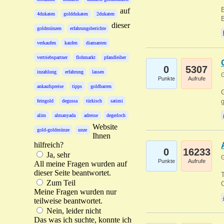
B
auf
4dukaten
golddukaten
2dukaten
B
dieser
goldmünzen
erfahrungsberichte
verkaufen
kaufen
diamanten
vertriebspartner
flohmarkt
pfandleiher
0
5307
inzahlung
erfahrung
lassen
G
Punkte
Aufrufe
ankaufspreise
tipps
goldbarren
G
g
feingold
degussa
türkisch
satimi
alim
almanyada
adresse
degerloch
Website
gold-goldmünze
unze
Ihnen
hilfreich?
0
16233
Ja, sehr
G
Punkte
Aufrufe
All meine Fragen wurden auf
dieser Seite beantwortet.
T
Zum Teil
O
Meine Fragen wurden nur
teilweise beantwortet.
Nein, leider nicht
Das was ich suchte, konnte ich