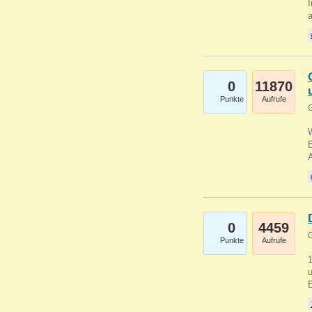
I
a
0
11870
Punkte
Aufrufe
G
B
0
4459
G
Punkte
Aufrufe
u