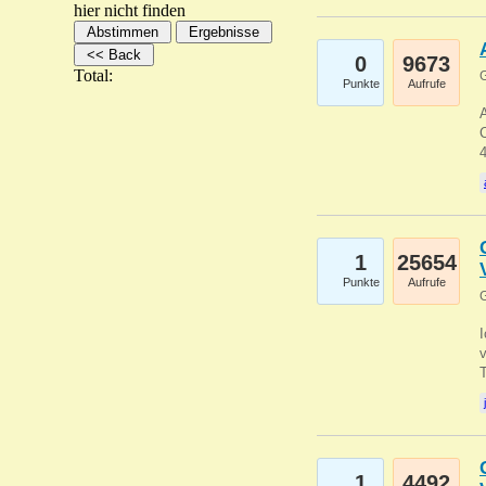
hier nicht finden
0
9673
Total:
G
Punkte
Aufrufe
A
C
1
25654
Punkte
Aufrufe
G
1
4492