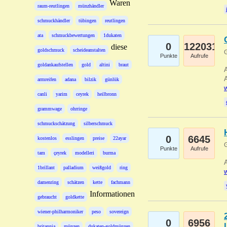
Waren
raum-reutlingen
münzhändler
schmuckhändler
tübingen
reutlingen
ata
schmuckbewertungen
1dukaten
0
122031
diese
goldschmuck
scheideanstalten
G
Punkte
Aufrufe
goldankaufstellen
gold
altini
braut
A
A
armreifen
adana
bilzik
günlük
w
canli
yarim
ceyrek
heilbronn
grammwage
ohrringe
schmuckschätzung
silberschmuck
0
6645
kostenlos
esslingen
preise
22ayar
G
Punkte
Aufrufe
tam
çeyrek
modelleri
burma
A
1brillant
palladium
weißgold
ring
w
damenring
schätzen
kette
fachmann
Informationen
gebraucht
goldkette
wiener-philharmoniker
peso
sovereign
0
6956
britannia
münzen
dukaten-goldmünzen