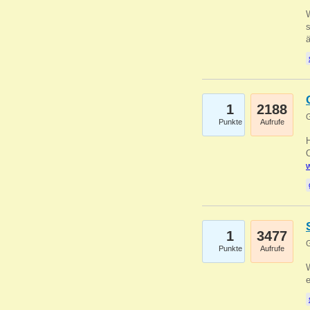
W
s
1
2188
G
Punkte
Aufrufe
O
w
1
3477
G
Punkte
Aufrufe
W