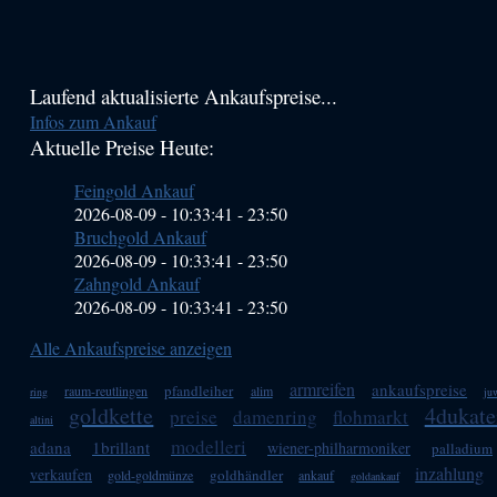
Haupt-
Laufend aktualisierte Ankaufspreise...
Infos zum Ankauf
Sidebar
Aktuelle Preise Heute:
(Primary)
Feingold Ankauf
2026-08-09 - 10:33:41
-
23:50
Bruchgold Ankauf
2026-08-09 - 10:33:41
-
23:50
Zahngold Ankauf
2026-08-09 - 10:33:41
-
23:50
Alle Ankaufspreise anzeigen
armreifen
ankaufspreise
pfandleiher
raum-reutlingen
alim
ring
ju
goldkette
4dukate
preise
damenring
flohmarkt
altini
modelleri
adana
1brillant
wiener-philharmoniker
palladium
inzahlung
verkaufen
goldhändler
gold-goldmünze
ankauf
goldankauf