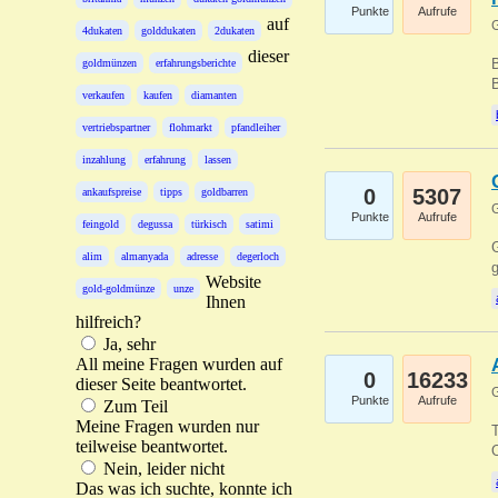
Punkte
Aufrufe
auf
G
4dukaten
golddukaten
2dukaten
dieser
B
goldmünzen
erfahrungsberichte
B
verkaufen
kaufen
diamanten
vertriebspartner
flohmarkt
pfandleiher
inzahlung
erfahrung
lassen
0
5307
ankaufspreise
tipps
goldbarren
G
Punkte
Aufrufe
feingold
degussa
türkisch
satimi
G
alim
almanyada
adresse
degerloch
g
Website
gold-goldmünze
unze
Ihnen
hilfreich?
Ja, sehr
All meine Fragen wurden auf
0
16233
dieser Seite beantwortet.
G
Punkte
Aufrufe
Zum Teil
Meine Fragen wurden nur
T
teilweise beantwortet.
O
Nein, leider nicht
Das was ich suchte, konnte ich