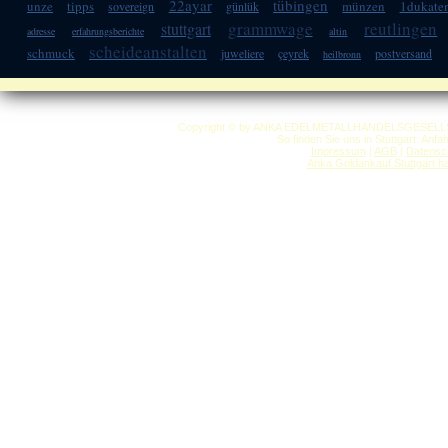
22ayar
tübingen
unze
tipps
münzen
1dukate
sovereign
günlük
grammwage
reutlingen
stuttgart
adresse
erfahrungsberichte
altin
scheideanstalten
schmuck
juweliere
çeyrek
postversand
heilbronn
Copyright © by ANKA EDELMETALLHANDELSGESELLSCHAF
So finden Sie uns in Stuttgart: Anf
Impressum
|
AGB
|
Datensc
Anka Goldankauf Stuttgart
h