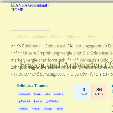
Home
Goldankauf Preise
Silberankauf Preise
Platin
ANKA Edelmetall - Goldankauf: Die hier angegebenen Ede
***** Unsere Empfehlung: Vergleichen Sie Goldankaufs-P
merken, vergleichen lohnt sich. ***** Wir kaufen Gold, S
Fragen und Antworten (
3
Zahngold etc. und erstellen Ihnen ein unverbindliches A
ANKA Edelmetallhandelsgesellschaft mbH
- 17:00 Uhr und Samstags 9:00 - 13:00 Uhr - für Sie da - 
Beliebteste Themen:
0
86
cumhuriyet
bilezik
altin
juweliere
Punkte
Aufrufe
G
goldankauf
juwelier
goldhändler
A
schmuck
fiyatlari
stuttgart
ankauf