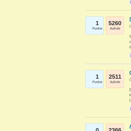
1
5260
G
Punkte
Aufrufe
1
2511
G
Punkte
Aufrufe
E
K
0
2366