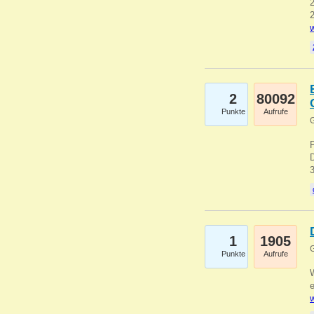
2
2
w
2
80092
Punkte
Aufrufe
G
1
1905
G
Punkte
Aufrufe
e
w