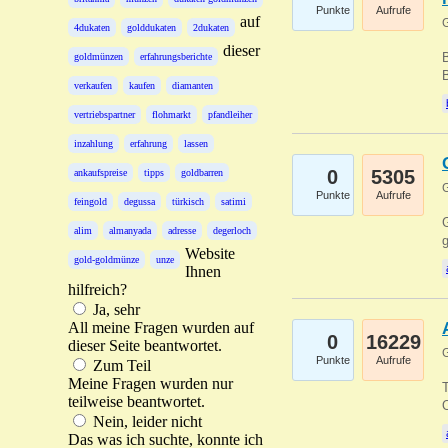
Punkte
Aufrufe
auf
G
4dukaten
golddukaten
2dukaten
dieser
B
goldmünzen
erfahrungsberichte
B
verkaufen
kaufen
diamanten
vertriebspartner
flohmarkt
pfandleiher
inzahlung
erfahrung
lassen
0
5305
ankaufspreise
tipps
goldbarren
G
Punkte
Aufrufe
feingold
degussa
türkisch
satimi
G
alim
almanyada
adresse
degerloch
g
Website
gold-goldmünze
unze
Ihnen
hilfreich?
Ja, sehr
All meine Fragen wurden auf
0
16229
dieser Seite beantwortet.
G
Punkte
Aufrufe
Zum Teil
Meine Fragen wurden nur
T
teilweise beantwortet.
O
Nein, leider nicht
Das was ich suchte, konnte ich