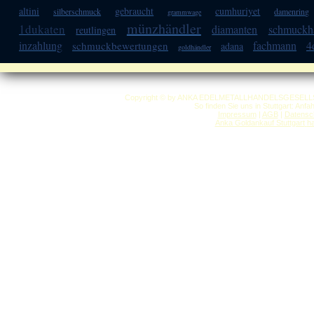
altini
gebraucht
cumhuriyet
silberschmuck
damenring
grammwage
münzhändler
1dukaten
diamanten
schmuckh
reutlingen
inzahlung
fachmann
4
schmuckbewertungen
adana
goldhändler
Copyright © by ANKA EDELMETALLHANDELSGESELLSCHAF
So finden Sie uns in Stuttgart: Anf
Impressum
|
AGB
|
Datensc
Anka Goldankauf Stuttgart
h