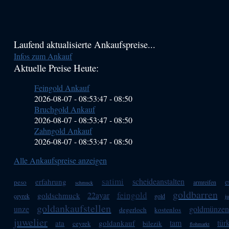
Haupt-
Laufend aktualisierte Ankaufspreise...
Infos zum Ankauf
Sidebar
Aktuelle Preise Heute:
(Primary)
Feingold Ankauf
2026-08-07 - 08:53:47
-
08:50
Bruchgold Ankauf
2026-08-07 - 08:53:47
-
08:50
Zahngold Ankauf
2026-08-07 - 08:53:47
-
08:50
Alle Ankaufspreise anzeigen
satimi
scheideanstalten
erfahrung
e
peso
armreifen
schmuck
goldbarren
feingold
22ayar
goldschmuck
çeyrek
gold
ju
goldankaufstellen
unze
goldmünzen
degerloch
kostenlos
juwelier
tam
tür
ata
goldankauf
ceyrek
bilezik
flohmarkt