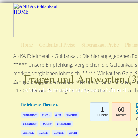
Home
Goldankauf Preise
Silberankauf Preise
Platin
ANKA Edelmetall - Goldankauf: Die hier angegebenen Ede
***** Unsere Empfehlung: Vergleichen Sie Goldankaufs-P
merken, vergleichen lohnt sich. ***** Wir kaufen Gold, S
Fragen und Antworten (
3
Zahngold etc. und erstellen Ihnen ein unverbindliches A
ANKA Edelmetallhandelsgesellschaft mbH
- 17:00 Uhr und Samstags 9:00 - 13:00 Uhr - für Sie da - 
Beliebteste Themen:
1
60
cumhuriyet
bilezik
altin
juweliere
Punkte
Aufrufe
G
goldankauf
juwelier
goldhändler
B
schmuck
fiyatlari
stuttgart
ankauf
w