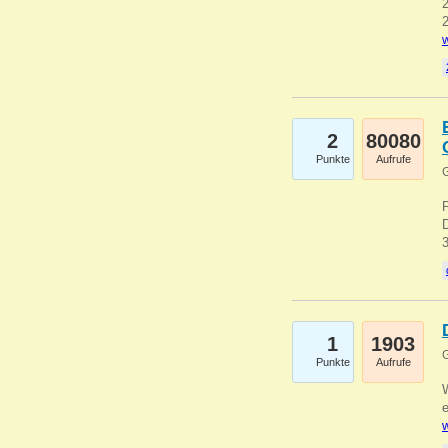
2
2
w
2
80080
Punkte
Aufrufe
G
1
1903
G
Punkte
Aufrufe
e
w