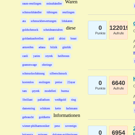
Waren
raum-reutlingen
münzhändler
schmuckhändler
tübingen
reutlingen
ata
schmuckbewertungen
1dukaten
0
122019
diese
goldschmuck
scheideanstalten
G
Punkte
Aufrufe
goldankaufstellen
gold
altini
braut
A
A
armreifen
adana
bilzik
günlük
w
canli
yarim
ceyrek
heilbronn
grammwage
ohrringe
schmuckschätzung
silberschmuck
0
6640
kostenlos
esslingen
preise
22ayar
G
Punkte
Aufrufe
tam
çeyrek
modelleri
burma
A
1brillant
palladium
weißgold
ring
w
damenring
schätzen
kette
fachmann
Informationen
gebraucht
goldkette
wiener-philharmoniker
peso
sovereign
0
6954
britannia
münzen
dukaten-goldmünzen