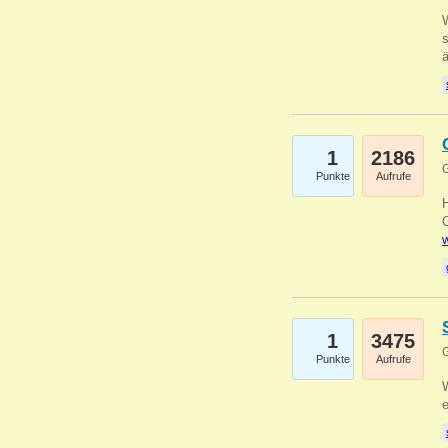
W
s
1
2186
G
Punkte
Aufrufe
O
w
1
3475
G
Punkte
Aufrufe
W