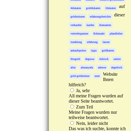
auf
4dukaten
golddukaten
2dukaten
dieser
goldmünzen
erfahrungsberichte
verkaufen
kaufen
diamanten
vertriebspartner
flohmarkt
pfandleiher
inzahlung
erfahrung
lassen
ankaufspreise
tipps
goldbarren
feingold
degussa
türkisch
satimi
alim
almanyada
adresse
degerloch
Website
gold-goldmünze
unze
Ihnen
hilfreich?
Ja, sehr
All meine Fragen wurden auf
dieser Seite beantwortet.
Zum Teil
Meine Fragen wurden nur
teilweise beantwortet.
Nein, leider nicht
Das was ich suchte, konnte ich