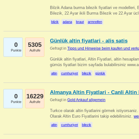
Bilzik Adana burma bilezik fiyatlari ve modelleri, 
Bilezik, 22 Ayar ikili Burma Bilezik ve 22 Ayar 
bilzik
adana
braut
armreifen
Günlük altin fiyatlari - alis satis
0
5305
Gefragt in
Tipps und Hinweise beim kaufen und verk
Punkte
Aufrufe
Günlük altin fiyatlari, Altin Fiyatlari, altin hesapla
gümüs fiyatlari bizim sayfada bulabilirsiniz www.
altin
cumhuriyet
bilezik
günlük
Almanya Altin Fiyatlari - Canli Altin F
0
16229
Gefragt in
Gold Ankauf allgemein
Punkte
Aufrufe
Turkce olarak altin fiyatlarini görmek istiyorsaniz.
Olarak Altin Euro Fiyatlarini takip edebilirsiniz.
we
altin
cumhuriyet
bilezik