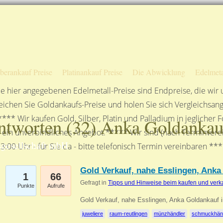
Sofortige Auszahlung!
Das sagen unsere Kunden
Unsere Öffnungszeiten
lberankauf Preise
Platinankauf Preise
Die Abwicklung
Edelmeta
e hier angegebenen Edelmetall-Preise sind Endpreise, die wir
ichen Sie Goldankaufs-Preise und holen Sie sich Vergleichsang
**** Wir kaufen Gold, Silber, Platin und Palladium in jeglicher
ntworten (
32
) Anka Goldankau
n ein unverbindliches Angebot.***** Wir sind (nach Terminverei
gesellschaft mbH
3:00 Uhr - für Sie da - bitte telefonisch Termin vereinbaren **
Gold Verkauf, nahe Esslingen, Anka 
1
66
Gefragt in
Tipps und Hinweise beim kaufen und verk
Punkte
Aufrufe
Gold Verkauf, nahe Esslingen, Anka Goldankauf i
juweliere
raum-reutlingen
münzhändler
schmuckhän