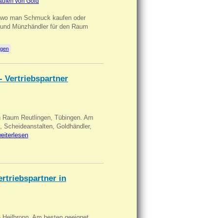
aufen von Gold
n wo man Schmuck kaufen oder
, und Münzhändler für den Raum
ngen
- Vertriebspartner
in Raum Reutlingen, Tübingen. Am
, Scheideanstalten, Goldhändler,
eiterlesen
triebspartner in
n Heilbronn. Am besten geeignet