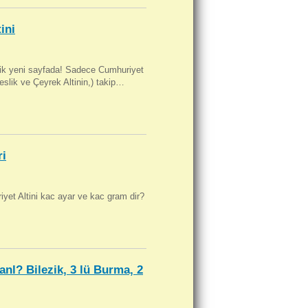
ini
artik yeni sayfada! Sadece Cumhuriyet
Beslik ve Çeyrek Altinin,) takip…
ri
yet Altini kac ayar ve kac gram dir?
anl? Bilezik, 3 lü Burma, 2