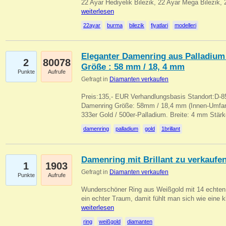
22 Ayar Hediyelik Bilezik, 22 Ayar Mega Bilezik
weiterlesen
22ayar
burma
bilezik
fiyatlari
modelleri
Eleganter Damenring aus Palladium 
2
80078
Größe : 58 mm / 18, 4 mm
Punkte
Aufrufe
Gefragt in
Diamanten verkaufen
Preis:135,- EUR Verhandlungsbasis Standort:D-85
Damenring Größe: 58mm / 18,4 mm (Innen-Umfang
333er Gold / 500er-Palladium. Breite: 4 mm Stä
damenring
palladium
gold
1brillant
Damenring mit Brillant zu verkaufe
1
1903
Gefragt in
Diamanten verkaufen
Punkte
Aufrufe
Wunderschöner Ring aus Weißgold mit 14 echten 
ein echter Traum, damit fühlt man sich wie eine kl
weiterlesen
ring
weißgold
diamanten