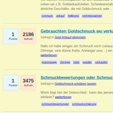
sehen wir z.B. Goldankaufstellen, Scheideanstalt
ähnliche Geschäfte, die mit Goldschmuck oder
schmuck
ankauf
heilbronn
vertriebspartner
Gebrauchten Goldschmuck wo verk
1
2186
Gefragt in
Gold Ankauf allgemein
Punkte
Aufrufe
Hallo ich habe einiges am Schmuck noch zuhause
Ohrringe, eine dünne Kette, Anhänger usw....) ei
weiterlesen
grammwage
ohrringe
kette
juwelier
verkaufen
Schmuckbewertungen oder Schmuc
1
3475
Gefragt in
Goldschmuck schätzen lassen
Punkte
Aufrufe
Worin liegt hier der Unterschied - kann das jeman
erklären?
weiterlesen
schmuckbewertungen
schmuckschätzung