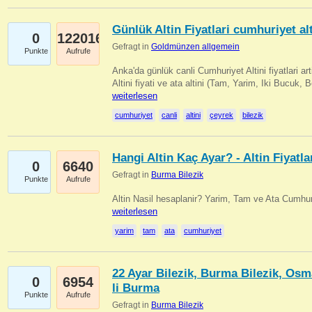
Günlük Altin Fiyatlari cumhuriyet alt
0
122016
Gefragt in
Goldmünzen allgemein
Punkte
Aufrufe
Anka'da günlük canli Cumhuriyet Altini fiyatlari 
Altini fiyati ve ata altini (Tam, Yarim, Iki Bucuk, 
weiterlesen
cumhuriyet
canli
altini
çeyrek
bilezik
Hangi Altin Kaç Ayar? - Altin Fiyatla
0
6640
Gefragt in
Burma Bilezik
Punkte
Aufrufe
Altin Nasil hesaplanir? Yarim, Tam ve Ata Cumhuri
weiterlesen
yarim
tam
ata
cumhuriyet
22 Ayar Bilezik, Burma Bilezik, Osm
0
6954
li Burma
Punkte
Aufrufe
Gefragt in
Burma Bilezik