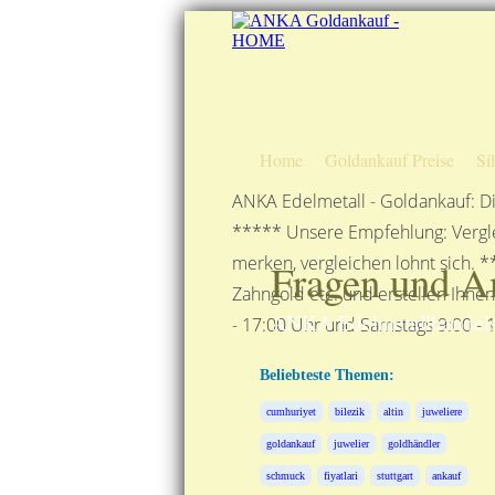
Home
Goldankauf Preise
Si
ANKA Edelmetall - Goldankauf: Di
***** Unsere Empfehlung: Vergle
merken, vergleichen lohnt sich. *
Fragen und A
Zahngold etc. und erstellen Ihne
ANKA Edelmetallhandels
- 17:00 Uhr und Samstags 9:00 - 1
Beliebteste Themen:
cumhuriyet
bilezik
altin
juweliere
goldankauf
juwelier
goldhändler
schmuck
fiyatlari
stuttgart
ankauf