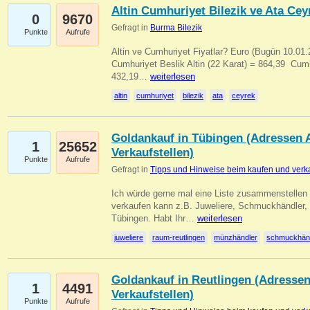
Altin Cumhuriyet Bilezik ve Ata Ceyr
0
9670
Gefragt in
Burma Bilezik
Punkte
Aufrufe
Altin ve Cumhuriyet Fiyatlar? Euro (Bugün 10.01.20
Cumhuriyet Beslik Altin (22 Karat) = 864,39  Cumh
432,19…
weiterlesen
altin
cumhuriyet
bilezik
ata
ceyrek
Goldankauf in Tübingen (Adressen A
1
25652
Verkaufstellen)
Punkte
Aufrufe
Gefragt in
Tipps und Hinweise beim kaufen und verk
Ich würde gerne mal eine Liste zusammenstelle
verkaufen kann z.B. Juweliere, Schmuckhändler
Tübingen. Habt Ihr…
weiterlesen
juweliere
raum-reutlingen
münzhändler
schmuckhän
Goldankauf in Reutlingen (Adressen
1
4491
Verkaufstellen)
Punkte
Aufrufe