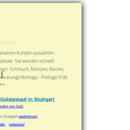
Route berechnen
So finden Sie uns
Gold mit der Post senden
llrechner
 unseren Kunden auszahlen.
ebote. Sie werden schnell
 Form: Schmuck, Münzen, Barren,
f
nbarung) Montags - Freitags 9:00
***
Goldankauf in Stuttgart
aufen von Gold
n Stuttgart
weiterlesen
dler
goldankauf