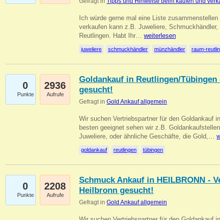
Gefragt in
Tipps und Hinweise beim kaufen und verk
Ich würde gerne mal eine Liste zusammenstelle
verkaufen kann z.B. Juweliere, Schmuckhändler
Reutlingen. Habt Ihr…
weiterlesen
juweliere
schmuckhändler
münzhändler
raum-reutli
Goldankauf in Reutlingen/Tübingen 
0
2936
gesucht!
Punkte
Aufrufe
Gefragt in
Gold Ankauf allgemein
Wir suchen Vertriebspartner für den Goldankauf 
besten geeignet sehen wir z.B. Goldankaufstellen
Juweliere, oder ähnliche Geschäfte, die Gold,…
w
goldankauf
reutlingen
tübingen
Schmuck Ankauf in HEILBRONN - Ver
0
2208
Heilbronn gesucht!
Punkte
Aufrufe
Gefragt in
Gold Ankauf allgemein
Wir suchen Vertriebspartner für den Goldankauf i