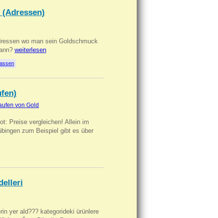
 (Adressen)
Adressen wo man sein Goldschmuck
kann?
weiterlesen
lassen
ufen)
aufen von Gold
t: Preise vergleichen! Allein im
übingen zum Beispiel gibt es über
delleri
ilerin yer ald??? kategorideki ürünlere