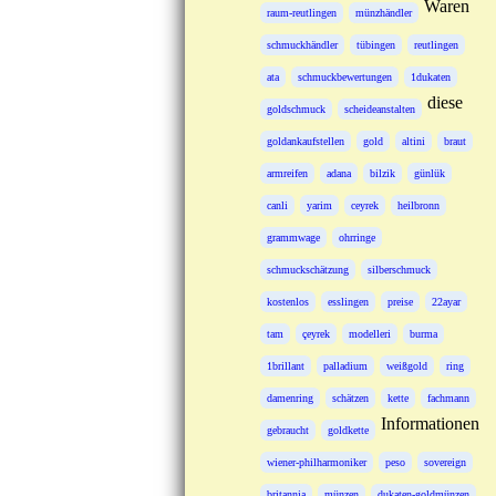
Waren
raum-reutlingen
münzhändler
schmuckhändler
tübingen
reutlingen
ata
schmuckbewertungen
1dukaten
diese
goldschmuck
scheideanstalten
goldankaufstellen
gold
altini
braut
armreifen
adana
bilzik
günlük
canli
yarim
ceyrek
heilbronn
grammwage
ohrringe
schmuckschätzung
silberschmuck
kostenlos
esslingen
preise
22ayar
tam
çeyrek
modelleri
burma
1brillant
palladium
weißgold
ring
damenring
schätzen
kette
fachmann
Informationen
gebraucht
goldkette
wiener-philharmoniker
peso
sovereign
britannia
münzen
dukaten-goldmünzen