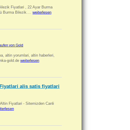
Bilezik Fiyatlari , 22 Ayar Burma
üclü Burma Bilezik.…
weiterlesen
aufen von Gold
ma, altin yorumlari, altin haberleri,
anka-gold.de
weiterlesen
iyatlari alis satis fiyatlari
 Altin Fiyatlari - Sitemizden Canli
iterlesen