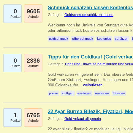
Schmuck schätzen lassen kostenlos
0
9605
Gefragt in
Goldschmuck schätzen lassen
Punkte
Aufrufe
Wer kennt noch im Umkreis von Stuttgart gute 
oder Silberschmuck kostenlos schätzen lassen 
goldschmuck
silberschmuck
kostenlos
schätzen
Tipps für den Goldkauf (Gold verka
0
2336
Gefragt in
Tipps und Hinweise beim kaufen und verk
Punkte
Aufrufe
Gold verkaufen will gelernt sein. Das oberste Gebo
Großraum Stuttgart, Esslingen, Reutlingen und T
300 Goldankäufer…
weiterlesen
preise
stuttgart
esslingen
reutlingen
tübingen
22 Ayar Burma Bilezik, Fiyatlari, Mo
1
6765
Gefragt in
Gold Ankauf allgemein
Punkte
Aufrufe
22 ayar bilezik fiyatlar? ve modelleri ile ilgili bilg