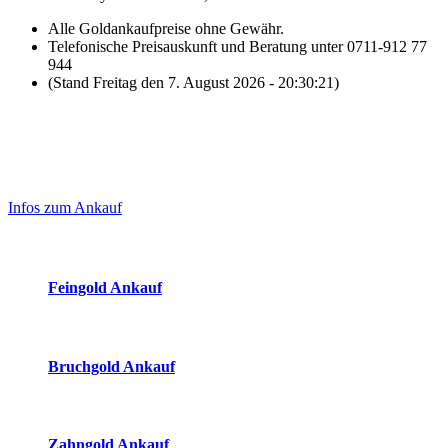
Alle Goldankaufpreise ohne Gewähr.
Telefonische Preisauskunft und Beratung unter 0711-912 77
944
(Stand Freitag den 7. August 2026 - 20:30:21)
Laufend aktualisierte Ankaufspreise...
Haupt-
Sidebar
Infos zum Ankauf
(Primary)
Aktuelle Preise Heute:
Feingold Ankauf
2026-08-07 - 20:30:21
-
19:50
Bruchgold Ankauf
2026-08-07 - 20:30:21
-
19:50
Zahngold Ankauf