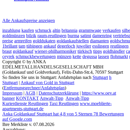
2026-08-07 - 20:30:21
-
19:50
Alle Ankaufspreise anzeigen
inzahlung
kaufen
schmuck
altin
britannia
grammwage
verkaufen
silb
goldmünzen
bilzik
raum-reutlingen
burma
satimi
damenring
vertriebs
preise
armreifen
golddukaten
goldankaufstellen
diamanten
goldschmu
1brillant
tam
tübingen
ankauf
degerloch
juwelier
esslingen
reutlingen
braut
goldankauf
wiener-philharmoniker
türkisch
tipps
goldhändler
ca
çeyrek
schmuckbewertungen
münzen
kette
degussa
lassen
flohmarkt
Copyright © by ANKA
EDELMETALLHANDELSGESELLSCHAFT MBH
(Goldankauf und Goldverkauf), Felix-Dahn-Str.4, 70597 Stuttgart
So finden Sie uns in Stuttgart: Anfahrtsplan nach
Stuttgart
h
Stuttgart
|
Ankauf von Gold in Stuttgart
(
Entfernungsrechner/Anfahrtsplan
)
Impressum
|
AGB
|
Datenschutzerklärung
|
https://www.oev.at
banner
KONTAKT
Anwalt-Tipp
Anwalt-Tipp
Kurierdienste Reutlingen
Taxi Reutlingen
www.moeblierte-
apartments-stuttgart.de
Anka Goldankauf Stuttgart
hat
4,8
von
5
Sternen
78
Bewertungen
auf Google.com
Ihre Merkliste v. 07.08.2026
Auszahlung: