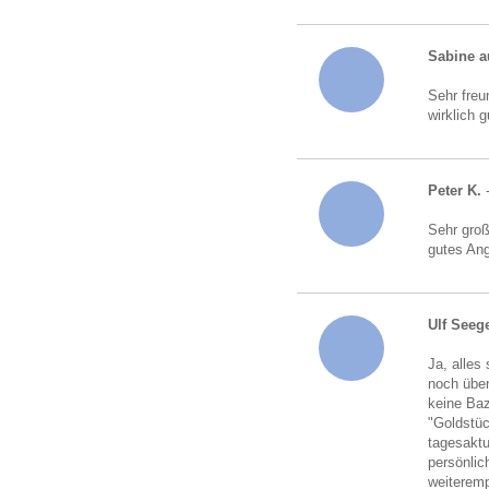
Sabine a
Sehr freu
wirklich 
Peter K.
-
Sehr gro
gutes An
Ulf Seeg
Ja, alles
noch über
keine Baz
"Goldstü
tagesaktu
persönlic
weiteremp