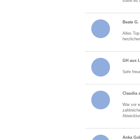
sollte es
Beate G.
Alles Top
herzliche
GH aus 
Sehr freu
Claudia 
War vor e
zahlreich
Abwicklun
Anka Go