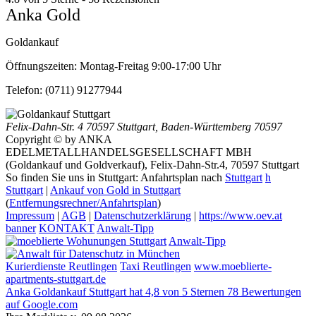
Anka Gold
Goldankauf
Öffnungszeiten:
Montag-Freitag 9:00-17:00 Uhr
Telefon:
(0711) 91277944
Felix-Dahn-Str. 4
70597 Stuttgart
,
Baden-Württemberg
70597
Copyright © by ANKA
EDELMETALLHANDELSGESELLSCHAFT MBH
(Goldankauf und Goldverkauf), Felix-Dahn-Str.4, 70597 Stuttgart
So finden Sie uns in Stuttgart: Anfahrtsplan nach
Stuttgart
h
Stuttgart
|
Ankauf von Gold in Stuttgart
(
Entfernungsrechner/Anfahrtsplan
)
Impressum
|
AGB
|
Datenschutzerklärung
|
https://www.oev.at
banner
KONTAKT
Anwalt-Tipp
Anwalt-Tipp
Kurierdienste Reutlingen
Taxi Reutlingen
www.moeblierte-
apartments-stuttgart.de
Anka Goldankauf Stuttgart
hat
4,8
von
5
Sternen
78
Bewertungen
auf Google.com