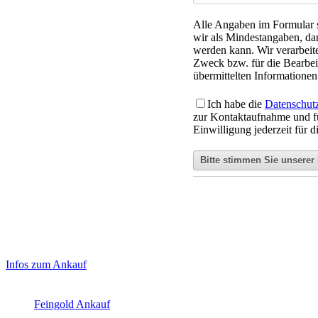
Alle Angaben im Formular si
wir als Mindestangaben, da
werden kann. Wir verarbeit
Zweck bzw. für die Bearbeit
übermittelten Informationen 
Ich habe die
Datenschut
zur Kontaktaufnahme und f
Einwilligung jederzeit für 
Haupt-
Laufend aktualisierte Ankaufspreise...
Infos zum Ankauf
Sidebar
Aktuelle Preise Heute:
(Primary)
Feingold Ankauf
2026-08-09 - 16:38:45
-
23:50