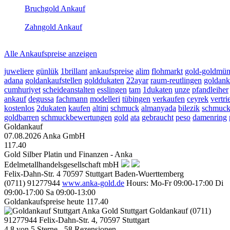
Bruchgold Ankauf
2026-08-09 - 16:38:45
-
23:50
Zahngold Ankauf
2026-08-09 - 16:38:45
-
23:50
Alle Ankaufspreise anzeigen
juweliere
günlük
1brillant
ankaufspreise
alim
flohmarkt
gold-goldmü
adana
goldankaufstellen
golddukaten
22ayar
raum-reutlingen
goldank
cumhuriyet
scheideanstalten
esslingen
tam
1dukaten
unze
pfandleiher
ankauf
degussa
fachmann
modelleri
tübingen
verkaufen
ceyrek
vertri
kostenlos
2dukaten
kaufen
altini
schmuck
almanyada
bilezik
schmuck
goldbarren
schmuckbewertungen
gold
ata
gebraucht
peso
damenring
Goldankauf
07.08.2026
Anka GmbH
117.40
Gold Silber Platin und Finanzen - Anka
Edelmetallhandelsgesellschaft mbH
Felix-Dahn-Str. 4
70597
Stuttgart
Baden-Wuerttemberg
(0711) 91277944
www.anka-gold.de
Hours:
Mo-Fr 09:00-17:00
Di
09:00-17:00
Sa 09:00-13:00
Goldankaufspreise heute
117.40
Anka Gold Stuttgart
Goldankauf
(0711)
91277944
Felix-Dahn-Str. 4, 70597 Stuttgart
4.8
von
5
Sterne -
58
Rezensionen