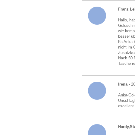
Franz Le
Hallo, ha
Goldschmu
wie kompe
besser üb
Fa Anka b
nicht im 
Zusatzkos
Nach 50 M
Tasche r
Irena
- 20
Anka-Gold
Unschlagb
excellent
Hardy,Stu