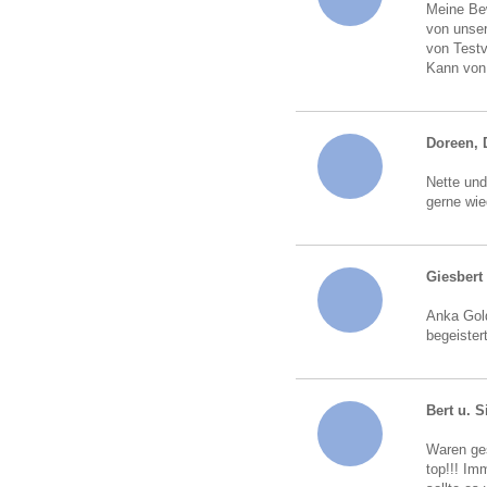
Meine Bew
von unser
von Testv
Kann von
Doreen, 
Nette und
gerne wie
Giesbert
Anka Gold
begeister
Bert u. S
Waren ges
top!!! Im