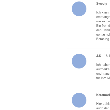
Sweety
-
Ich kann 
empfangen
wie es zu
Bin froh 
den Händl
genau neh
Beratung
J.K
- 18-
Ich habe 
aufmerksa
und trans
für Ihre 
Keramari
Hier zähl
auch der 