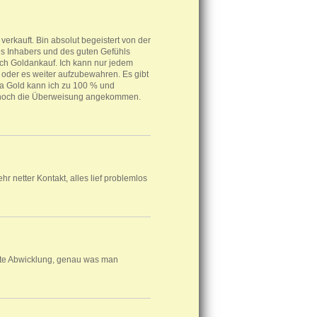
rkauft. Bin absolut begeistert von der
es Inhabers und des guten Gefühls
eich Goldankauf. Ich kann nur jedem
 oder es weiter aufzubewahren. Es gibt
ka Gold kann ich zu 100 % und
r noch die Überweisung angekommen.
r netter Kontakt, alles lief problemlos
rte Abwicklung, genau was man