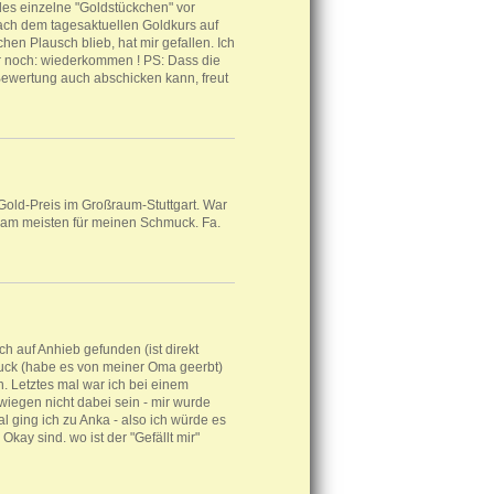
des einzelne "Goldstückchen" vor
ch dem tagesaktuellen Goldkurs auf
hen Plausch blieb, hat mir gefallen. Ich
r noch: wiederkommen ! PS: Dass die
 Bewertung auch abschicken kann, freut
 Gold-Preis im Großraum-Stuttgart. War
s am meisten für meinen Schmuck. Fa.
ich auf Anhieb gefunden (ist direkt
uck (habe es von meiner Oma geerbt)
n. Letztes mal war ich bei einem
 wiegen nicht dabei sein - mir wurde
 ging ich zu Anka - also ich würde es
Okay sind. wo ist der "Gefällt mir"