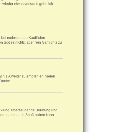
h wieder etwas verkaufe gehe ich
e bei mehreren an Kaufläden
 gibt es nichts, aber rein Garnichts zu
ch 1 A weiter zu empfehlen, vielen
 Danke
wicklung, überzeugende Beratung und
dern dabei auch Spaß haben kann.