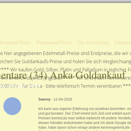
Sofortige Auszahlung!
Das sagen unsere Kunden
Unsere Öffnungszeiten
lberankauf Preise
Platinankauf Preise
Die Abwicklung
Edelmeta
e hier angegebenen Edelmetall-Preise sind Endpreise, die wir
ichen Sie Goldankaufs-Preise und holen Sie sich Vergleichsang
**** Wir kaufen Gold, Silber, Platin und Palladium in jeglicher
ntare (
34
) Anka Goldankauf
n ein unverbindliches Angebot.***** Wir sind (nach Terminverei
gesellschaft mbH
3:00 Uhr - für Sie da - bitte telefonisch Termin vereinbaren **
Sweety
- 12-04-2026
Ich kann aus eigener Erfahrung nur positives berichten- 
und gut beraten. Der Chef nimmt sich Zeit und erklärt auch
Preisen kommt,da man selbst vielleicht oft andere Vorstellu
diesen Händler entschieden habe und ich dank Google ü
habe..habe davor schon einige andere kennengelernt,die 