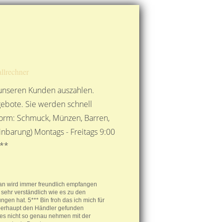
Route berechnen
So finden Sie uns
Gold mit der Post senden
llrechner
 unseren Kunden auszahlen.
ebote. Sie werden schnell
 Form: Schmuck, Münzen, Barren,
nbarung) Montags - Freitags 9:00
***
man wird immer freundlich empfangen
 sehr verständlich wie es zu den
ngen hat. 5*** Bin froh das ich mich für
berhaupt den Händler gefunden
es nicht so genau nehmen mit der