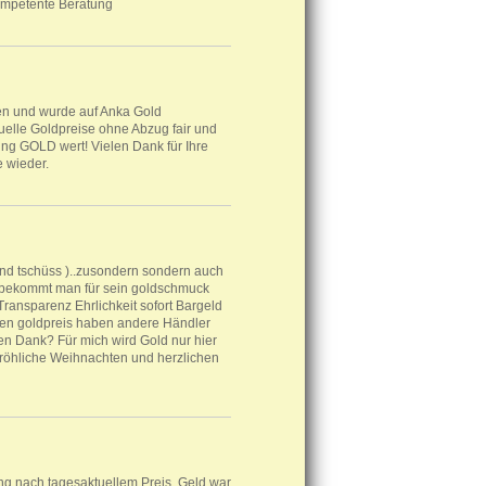
 kompetente Beratung
sen und wurde auf Anka Gold
elle Goldpreise ohne Abzug fair und
tung GOLD wert! Vielen Dank für Ihre
e wieder.
(und tschüss )..zusondern sondern auch
er bekommt man für sein goldschmuck
 Transparenz Ehrlichkeit sofort Bargeld
inen goldpreis haben andere Händler
hen Dank? Für mich wird Gold nur hier
t Fröhliche Weihnachten und herzlichen
g nach tagesaktuellem Preis, Geld war