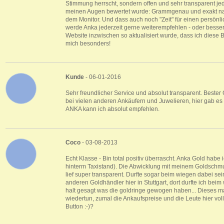
Stimmung herrscht, sondern offen und sehr transparent je
meinen Augen bewertet wurde: Grammgenau und exakt na
dem Monitor. Und dass auch noch "Zeit" für einen persönlic
werde Anka jederzeit gerne weiterempfehlen - oder besse
Website inzwischen so aktualisiert wurde, dass ich diese
mich besonders!
Kunde
- 06-01-2016
Sehr freundlicher Service und absolut transparent. Bester
bei vielen anderen Ankäufern und Juwelieren, hier gab e
ANKA kann ich absolut empfehlen.
Coco
- 03-08-2013
Echt Klasse - Bin total positiv überrascht. Anka Gold habe 
hinterm Taxistand). Die Abwicklung mit meinem Goldschm
lief super transparent. Durfte sogar beim wiegen dabei sei
anderen Goldhändler hier in Stuttgart, dort durfte ich beim
halt gesagt was die goldringe gewogen haben... Dieses mal
wiedertun, zumal die Ankaufspreise und die Leute hier voll 
Button :-)?