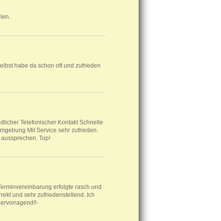
len.
elbst habe da schon oft und zufrieden
licher Telefonischer Kontakt Schnelle
Umgebung Mit Service sehr zufrieden.
 aussprechen. Top!
 Terminvereinbarung erfolgte rasch und
rekt und sehr zufriedenstellend. Ich
ervorragend!!-