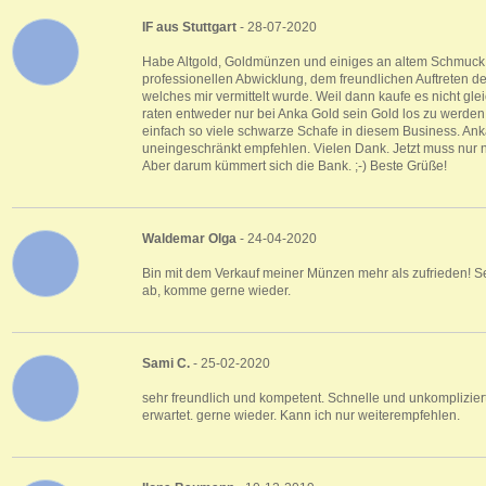
IF aus Stuttgart
- 28-07-2020
Habe Altgold, Goldmünzen und einiges an altem Schmuck ve
professionellen Abwicklung, dem freundlichen Auftreten d
welches mir vermittelt wurde. Weil dann kaufe es nicht gl
raten entweder nur bei Anka Gold sein Gold los zu werden
einfach so viele schwarze Schafe in diesem Business. An
uneingeschränkt empfehlen. Vielen Dank. Jetzt muss nu
Aber darum kümmert sich die Bank. ;-) Beste Grüße!
Waldemar Olga
- 24-04-2020
Bin mit dem Verkauf meiner Münzen mehr als zufrieden! Seh
ab, komme gerne wieder.
Sami C.
- 25-02-2020
sehr freundlich und kompetent. Schnelle und unkomplizie
erwartet. gerne wieder. Kann ich nur weiterempfehlen.