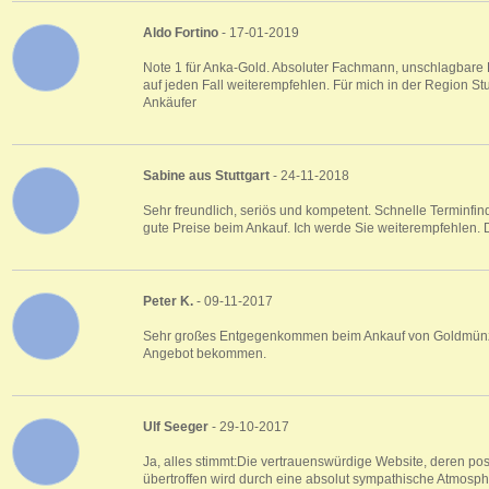
Aldo Fortino
- 17-01-2019
Note 1 für Anka-Gold. Absoluter Fachmann, unschlagbare P
auf jeden Fall weiterempfehlen. Für mich in der Region St
Ankäufer
Sabine aus Stuttgart
- 24-11-2018
Sehr freundlich, seriös und kompetent. Schnelle Terminfi
gute Preise beim Ankauf. Ich werde Sie weiterempfehlen.
Peter K.
- 09-11-2017
Sehr großes Entgegenkommen beim Ankauf von Goldmünze
Angebot bekommen.
Ulf Seeger
- 29-10-2017
Ja, alles stimmt:Die vertrauenswürdige Website, deren po
übertroffen wird durch eine absolut sympathische Atmosphä