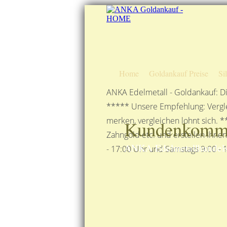
Home
Goldankauf Preise
Si
ANKA Edelmetall - Goldankauf: Di
***** Unsere Empfehlung: Vergle
merken, vergleichen lohnt sich. *
Kundenkomme
Zahngold etc. und erstellen Ihne
ANKA Edelmetallhandels
- 17:00 Uhr und Samstags 9:00 - 1