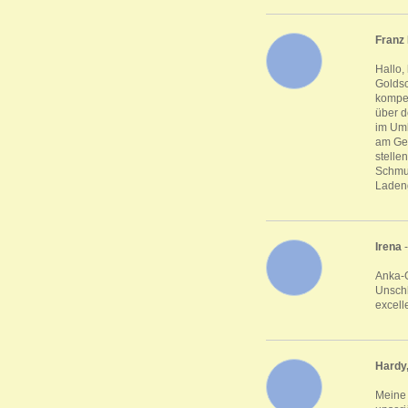
Franz
Hallo,
Goldsc
kompet
über d
im Umk
am Gew
stelle
Schmuc
Ladeng
Irena
-
Anka-G
Unschl
excell
Hardy,
Meine 