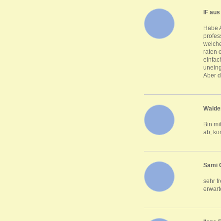
IF aus
Habe A
profes
welche
raten 
einfac
uneing
Aber d
Walde
Bin mi
ab, ko
Sami 
sehr f
erwart