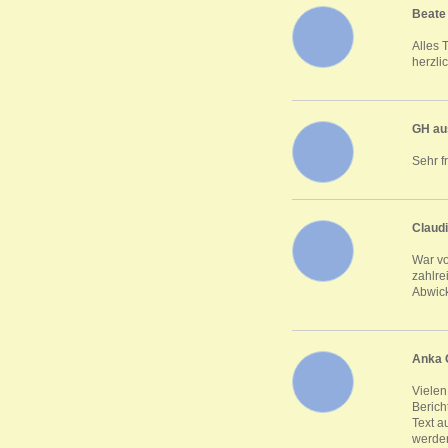
Beate
Alles 
herzli
GH au
Sehr f
Claud
War vo
zahlre
Abwick
Anka 
Vielen
Berich
Text a
werden