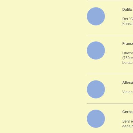
Dalila
Der "G
Konsta
Franc
Obwohl
(750er
beratu
Alles
Vielen
Gerha
Sehr e
der ei