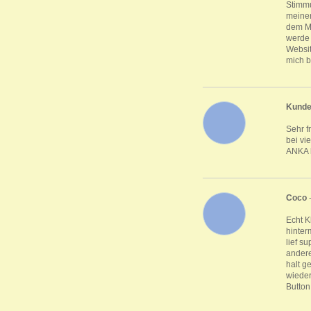
Stimmu
meinen
dem Mo
werde 
Websit
mich b
Kund
Sehr f
bei vi
ANKA k
Coco
Echt K
hinter
lief s
andere
halt g
wieder
Button 