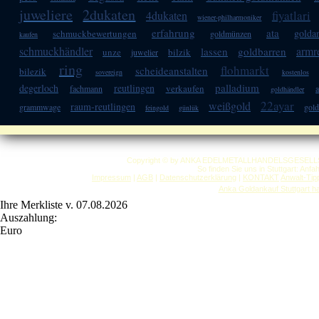
juweliere
2dukaten
fiyatlari
4dukaten
wiener-philharmoniker
erfahrung
ata
goldan
schmuckbewertungen
goldmünzen
kaufen
schmuckhändler
armr
lassen
goldbarren
unze
bilzik
juwelier
ring
flohmarkt
scheideanstalten
bilezik
sovereign
kostenlos
palladium
degerloch
reutlingen
verkaufen
fachmann
a
goldhändler
22ayar
weißgold
raum-reutlingen
grammwage
gol
feingold
günlük
Copyright © by ANKA EDELMETALLHANDELSGESELLSCHAF
So finden Sie uns in Stuttgart: Anf
Impressum
|
AGB
|
Datenschutzerklärung
|
KONTAKT
Anwalt-Tip
Anka Goldankauf Stuttgart
h
Ihre Merkliste v. 07.08.2026
Auszahlung:
Euro