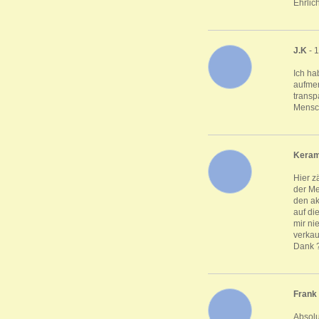
Ehrlic
J.K
- 
Ich ha
aufmer
transp
Mensch
Keram
Hier z
der Me
den ak
auf di
mir ni
verkau
Dank 
Frank
Absolu