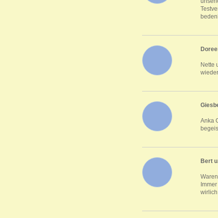
unseri
Testve
beden
Doree
Nette 
wieder
Giesb
Anka G
begeis
Bert u.
Waren 
Immer 
wirlic