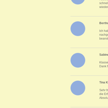
schnel
wieder
Bertho
Ich ha
nachge
beanst
Sabin
Klasse
Dank f
Tina K
Sehr f
die Er
Absolu