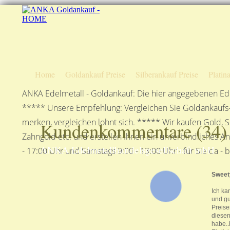
Home
Goldankauf Preise
Silberankauf Preise
Platin
ANKA Edelmetall - Goldankauf: Die hier angegebenen Ede
***** Unsere Empfehlung: Vergleichen Sie Goldankaufs-P
merken, vergleichen lohnt sich. ***** Wir kaufen Gold, S
Kundenkommentare (
34
)
Zahngold etc. und erstellen Ihnen ein unverbindliches A
ANKA Edelmetallhandelsgesellschaft mbH
- 17:00 Uhr und Samstags 9:00 - 13:00 Uhr - für Sie da - 
Swee
Ich ka
und gu
Preise
diesen
habe..