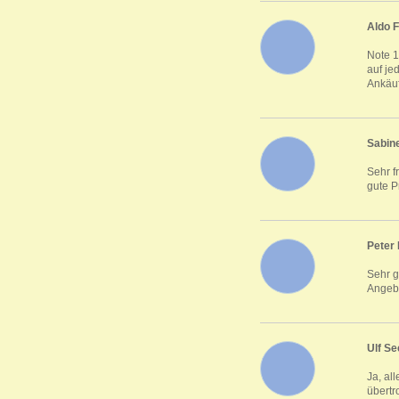
Aldo F
Note 1
auf je
Ankäu
Sabine
Sehr f
gute P
Peter 
Sehr 
Angeb
Ulf Se
Ja, al
übertr