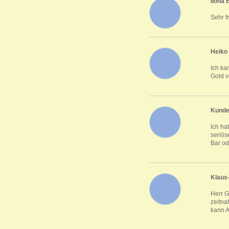
Ilona
Sehr f
Heiko
Ich ka
Gold v
Kunde
Ich ha
seriös
Bar od
Klaus
Herr G
zeitna
kann A