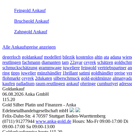
(Primary)
Feingold Ankauf
2026-08-06 - 13:54:51
-
13:50
Bruchgold Ankauf
2026-08-06 - 13:54:51
-
13:50
Zahngold Ankauf
2026-08-06 - 13:54:51
-
13:50
Alle Ankaufspreise anzeigen
degerloch
goldankauf
modelleri
bilezik
kostenlos
altin
ata
adana
wien
reutlingen
fachmann
diamanten
tam
22ayar
ceyrek
schätzen
goldsch
schmuckschätzung
grammwage
juweliere
feingold
vertriebspartner
an
ring
tipps
juwelier
münzhändler
1brillant
satimi
goldhändler
preise
ve
flohmarkt
çeyrek
2dukaten
silberschmuck
gold-goldmünze
almanyad
kaufen
palladium
raum-reutlingen
ankauf
ohrringe
cumhuriyet
adress
Goldankauf
06.08.2026
Anka GmbH
115.20
Gold Silber Platin und Finanzen - Anka
Edelmetallhandelsgesellschaft mbH
Felix-Dahn-Str. 4
70597
Stuttgart
Baden-Wuerttemberg
(0711) 91277944
www.anka-gold.de
Hours:
Mo-Fr 09:00-17:00
Di
09:00-17:00
Sa 09:00-13:00
Goldankaufspreise heute
115.20