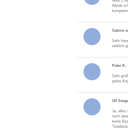
Note 1 fü
Werde ich
kompeten
Sabine a
Sehr freu
wirklich 
Peter K.
-
Sehr gro
gutes An
Ulf Seeg
Ja, alles
noch über
keine Baz
"Goldstü