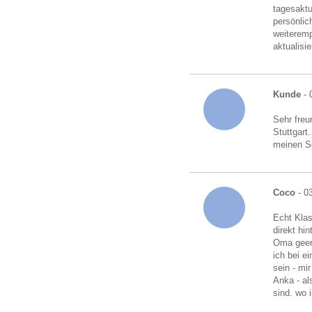
tagesaktu
persönlic
weiteremp
aktualisi
Kunde
- 
Sehr freu
Stuttgart
meinen S
Coco
- 0
Echt Klas
direkt hi
Oma geerb
ich bei e
sein - mi
Anka - al
sind. wo i