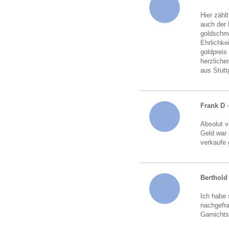
Hier zähl
auch der 
goldschmu
Ehrlichke
goldpreis
herzliche
aus Stutt
Frank D
Absolut v
Geld war 
verkaufe 
Berthold 
Ich habe 
nachgefra
Garnichts