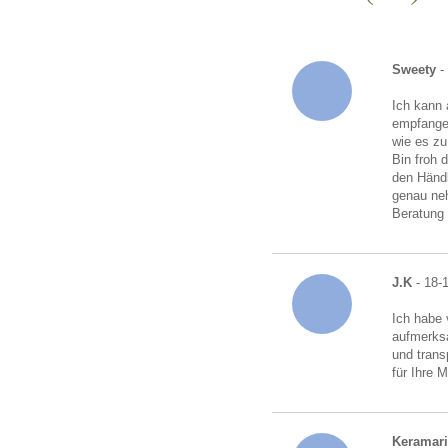
ANKA Edelmetallhandelsgesellschaft mbH
Sweety
-
Ich kann 
empfangen
wie es zu
Bin froh 
den Händl
genau neh
Beratung
J.K
- 18-
Ich habe 
aufmerksa
und trans
für Ihre 
Keramari