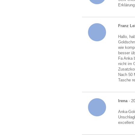
Erklärung
Franz Le
Hallo, ha
Goldschmu
wie kompe
besser üb
Fa Anka b
nicht im 
Zusatzkos
Nach 50 M
Tasche r
Irena
- 20
Anka-Gold
Unschlagb
excellent