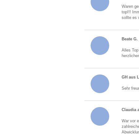
Waren ges
top!!! Im
sollte es
Beate G.
Alles Top
herzliche
GH aus 
Sehr freu
Claudia 
War vor e
zahlreich
Abwicklun