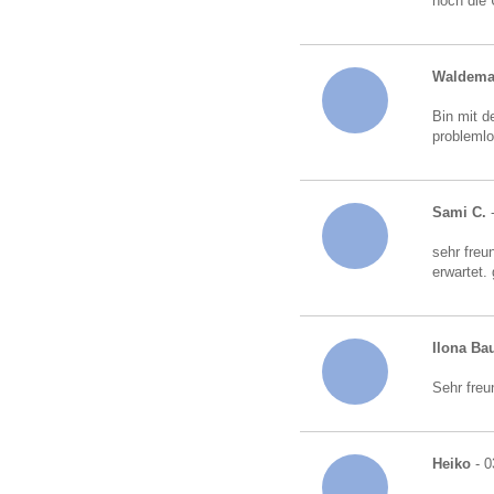
noch die
Waldema
Bin mit d
probleml
Sami C.
-
sehr freu
erwartet.
Ilona B
Sehr freu
Heiko
- 0