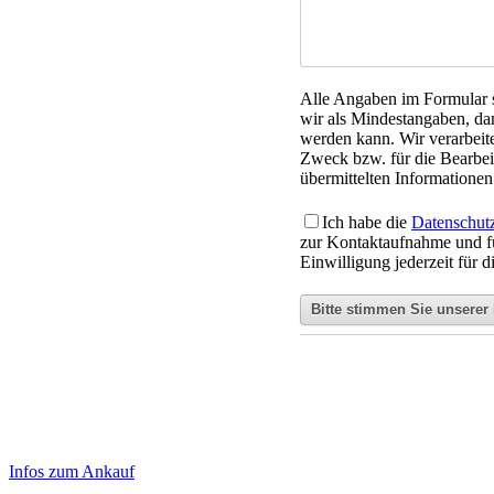
Alle Angaben im Formular si
wir als Mindestangaben, da
werden kann. Wir verarbeit
Zweck bzw. für die Bearbeit
übermittelten Informationen 
Ich habe die
Datenschut
zur Kontaktaufnahme und f
Einwilligung jederzeit für 
Haupt-
Laufend aktualisierte Ankaufspreise...
Infos zum Ankauf
Sidebar
Aktuelle Preise Heute: