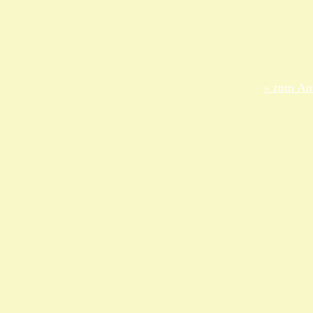
ANKA Ede
gesellsch
Felix-Dah
70597 Stu
» zum Anf