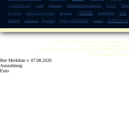
goldankauf
kette
schmuckbewertungen
tipp
gold
goldhändler
günlük
ata
ceyrek
ankaufspreise
armreifen
degussa
4dukaten
ankauf
gold-goldmünze
fiyatlari
goldmünzen
1dukaten
Copyright © by ANKA EDELMETALLHANDELSGESELLSCHAF
So finden Sie uns in Stuttgart: Anf
Impressum
|
AGB
|
Datenschutzerklärung
|
KONTAKT
Anwalt-Tip
Anka Goldankauf Stuttgart
h
Ihre Merkliste v. 07.08.2026
Auszahlung:
Euro