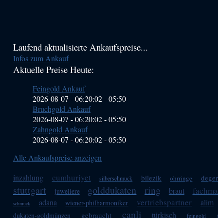
Haupt-
Laufend aktualisierte Ankaufspreise...
Infos zum Ankauf
Sidebar
Aktuelle Preise Heute:
(Primary)
Feingold Ankauf
2026-08-07 - 06:20:02
-
05:50
Bruchgold Ankauf
2026-08-07 - 06:20:02
-
05:50
Zahngold Ankauf
2026-08-07 - 06:20:02
-
05:50
Alle Ankaufspreise anzeigen
cumhuriyet
inzahlung
bilezik
deger
ohrringe
silberschmuck
stuttgart
golddukaten
ring
fachm
braut
juweliere
vertriebspartner
adana
alim
wiener-philharmoniker
schmuck
canli
türkisch
gebraucht
dukaten-goldmünzen
feingold