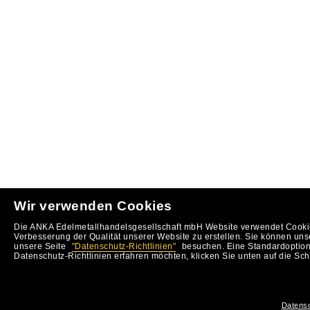
Wir verwenden Cookies
Die ANKA Edelmetallhandelsgesellschaft mbH Website verwendet Cookie
Verbesserung der Qualität unserer Website zu erstellen. Sie können uns
unsere Seite
"Datenschutz-Richtlinien"
besuchen. Eine Standardoption 
Datenschutz-Richtlinien erfahren möchten, klicken Sie unten auf die Sch
Datensc