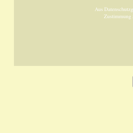
Aus Datenschutzgr
Zustimmung 
Unsere 
ANKA Ede
gesellsch
Felix-Dah