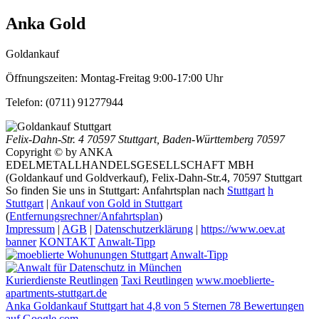
Anka Gold
Goldankauf
Öffnungszeiten:
Montag-Freitag 9:00-17:00 Uhr
Telefon:
(0711) 91277944
Felix-Dahn-Str. 4
70597 Stuttgart
,
Baden-Württemberg
70597
Copyright © by ANKA
EDELMETALLHANDELSGESELLSCHAFT MBH
(Goldankauf und Goldverkauf), Felix-Dahn-Str.4, 70597 Stuttgart
So finden Sie uns in Stuttgart: Anfahrtsplan nach
Stuttgart
h
Stuttgart
|
Ankauf von Gold in Stuttgart
(
Entfernungsrechner/Anfahrtsplan
)
Impressum
|
AGB
|
Datenschutzerklärung
|
https://www.oev.at
banner
KONTAKT
Anwalt-Tipp
Anwalt-Tipp
Kurierdienste Reutlingen
Taxi Reutlingen
www.moeblierte-
apartments-stuttgart.de
Anka Goldankauf Stuttgart
hat
4,8
von
5
Sternen
78
Bewertungen
auf Google.com