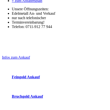
» zum Anfahrtsplan
Unsere Öffnungszeiten:
Edelmetall An- und Verkauf
nur nach telefonischer
Terminvereinbarung!
Telefon: 0711-912 77 944
Laufend aktualisierte Ankaufspreise...
Haupt-
Sidebar
Infos zum Ankauf
(Primary)
Aktuelle Preise Heute:
Feingold Ankauf
2026-08-06 - 11:02:55
-
10:50
Bruchgold Ankauf
2026-08-06 - 11:02:55
-
10:50