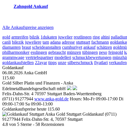
Zahngold Ankauf
2026-08-06 - 11:02:55
-
10:50
Alle Ankaufspreise anzeigen
gold
armreifen
bilzik
1dukaten
juwelier
reutlingen
ring
altini
palladiu
canli
bilezik
juweliere
tam
adana
adresse
stuttgart
fachmann
goldanka
diamanten
braut
scheideanstalten
cumhuriyet
ankauf
schätzen
goldmü
philharmoniker
esslingen
gebraucht
münzen
tübingen
peso
feingold
k
grammwage
vertriebspartner
modelleri
schmuckbewertungen
münzhä
goldankaufstellen
22ayar
tipps
unze
silberschmuck
fiyatlari
verkaufen
Goldankauf
06.08.2026
Anka GmbH
115.60
Gold Silber Platin und Finanzen - Anka
Edelmetallhandelsgesellschaft mbH
Felix-Dahn-Str. 4
70597
Stuttgart
Baden-Wuerttemberg
(0711) 91277944
www.anka-gold.de
Hours:
Mo-Fr 09:00-17:00
Di
09:00-17:00
Sa 09:00-13:00
Goldankaufspreise heute
115.60
Anka Gold Stuttgart
Goldankauf
(0711)
91277944
Felix-Dahn-Str. 4, 70597 Stuttgart
4.8
von
5
Sterne -
58
Rezensionen