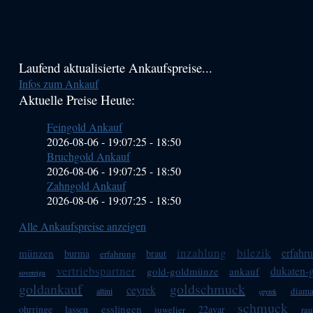
Haupt-
Laufend aktualisierte Ankaufspreise...
Infos zum Ankauf
Sidebar
Aktuelle Preise Heute:
(Primary)
Feingold Ankauf
2026-08-06 - 19:07:25
-
18:50
Bruchgold Ankauf
2026-08-06 - 19:07:25
-
18:50
Zahngold Ankauf
2026-08-06 - 19:07:25
-
18:50
Alle Ankaufspreise anzeigen
inzahlung
bilezik
erfahr
münzen
burma
braut
erfahrung
vertriebspartner
dukaten-
gold-goldmünze
ankauf
sovereign
goldankauf
goldschmuck
ceyrek
diama
altini
çeyrek
schmuck
esslingen
ohrringe
lassen
22ayar
juwelier
rau