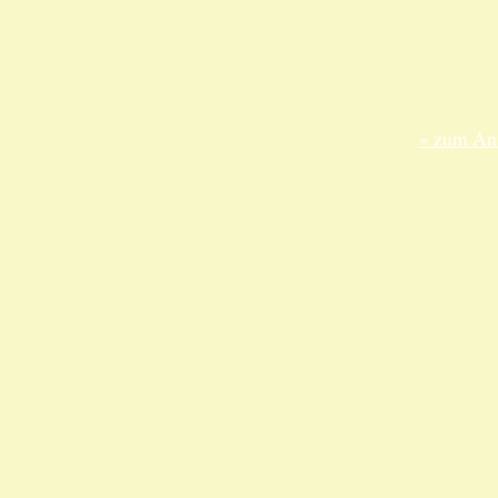
ANKA Ede
gesellsch
Felix-Dah
70597 Stu
» zum Anf