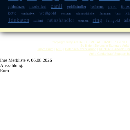
canli
modelleri
peso
tipps
goldhändler
goldmünzen
heilbronn
kette
weißgold
ka
tam
cumhuriyet
stuttgart
schmuckhändler
fachmann
1dukaten
ring
münzhändler
ad
satimi
feingold
tübingen
Copyright © by ANKA EDELMETALLHANDELSGESELLSCHAF
So finden Sie uns in Stuttgart: Anf
Impressum
|
AGB
|
Datenschutzerklärung
|
KONTAKT
Anwalt-Tip
Anka Goldankauf Stuttgart
h
Ihre Merkliste v. 06.08.2026
Auszahlung:
Euro