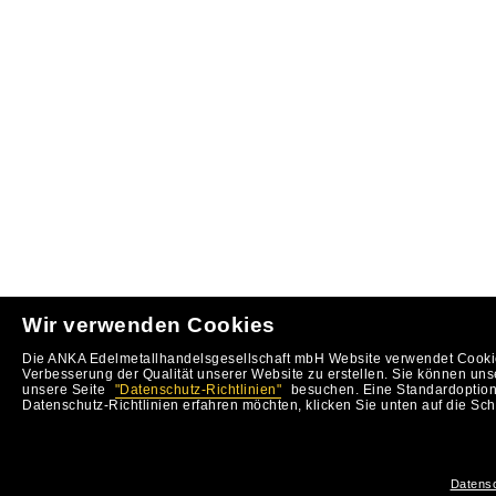
Wir verwenden Cookies
Die ANKA Edelmetallhandelsgesellschaft mbH Website verwendet Cookie
Verbesserung der Qualität unserer Website zu erstellen. Sie können uns
unsere Seite
"Datenschutz-Richtlinien"
besuchen. Eine Standardoption 
Datenschutz-Richtlinien erfahren möchten, klicken Sie unten auf die Sch
Datensc