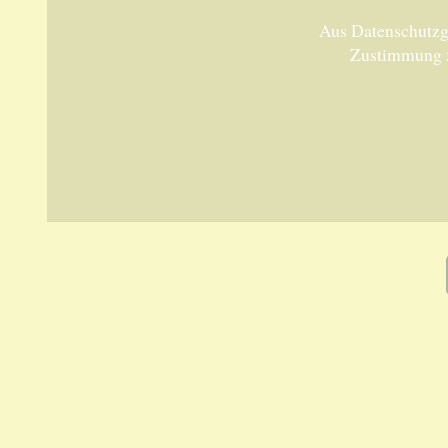
Aus Datenschutzgr
Zustimmung 
Unsere 
ANKA Ede
gesellsch
Felix-Dah