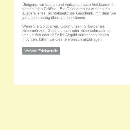
Übrigens, wir kaufen und verkaufen auch Goldbarren in
verschieden Größen - Ein Goldbarren ist wirklich ein
ausgefallenes, nichtalltägliches Geschenk, mit dem Sie
jemanden richtig überraschen können.
Wenn Sie Goldbarren, Goldmünzen, Silberbarren,
Silbermünzen, Goldschmuck oder Silberschmuck bei
uns kaufen oder dafür Ihr Altgold verrechnen lassen
möchten, bitten wir dies telefonisch anzufragen.
Weitere Edelmetalle
Unsere 
ANKA Ede
gesellsch
Felix-Dah
70597 Stu