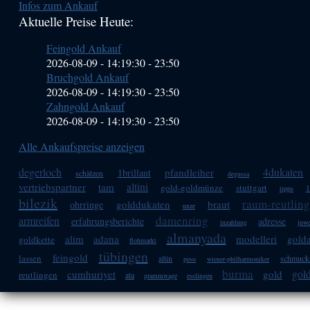
Infos zum Ankauf
Sidebar
Aktuelle Preise Heute:
(Primary)
Feingold Ankauf
2026-08-09 - 14:19:30
-
23:50
Bruchgold Ankauf
2026-08-09 - 14:19:30
-
23:50
Zahngold Ankauf
2026-08-09 - 14:19:30
-
23:50
Alle Ankaufspreise anzeigen
degerloch
4dukaten
pfandleiher
1brillant
schätzen
degussa
altini
vertriebspartner
tam
gold-goldmünze
stuttgart
1
tipps
bilezik
raum-reutlin
golddukaten
braut
ohrringe
unze
damenring
armreifen
erfahrungsberichte
adresse
inzahlung
juwe
almanyada
alim
adana
modelleri
gold
goldkette
flohmarkt
tübingen
feingold
lassen
altin
schmuck
peso
wiener-philharmoniker
burma
gol
cumhuriyet
gold
reutlingen
ata
grammwage
esslingen