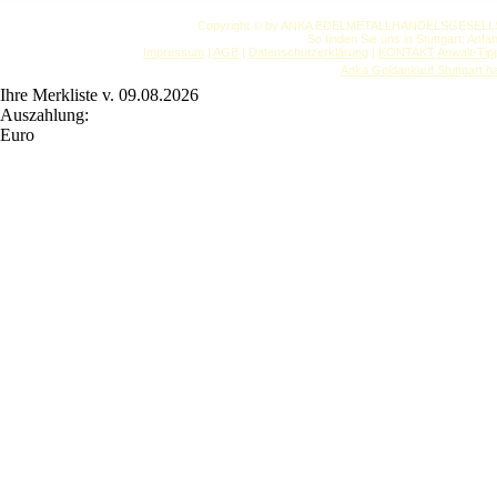
Copyright © by ANKA EDELMETALLHANDELSGESELLSCHAF
So finden Sie uns in Stuttgart: Anf
Impressum
|
AGB
|
Datenschutzerklärung
|
KONTAKT
Anwalt-Tip
Anka Goldankauf Stuttgart
h
Ihre Merkliste v. 09.08.2026
Auszahlung:
Euro