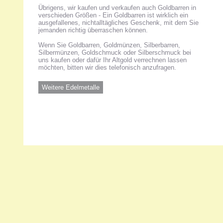
Übrigens, wir kaufen und verkaufen auch Goldbarren in
verschieden Größen - Ein Goldbarren ist wirklich ein
ausgefallenes, nichtalltägliches Geschenk, mit dem Sie
jemanden richtig überraschen können.
Wenn Sie Goldbarren, Goldmünzen, Silberbarren,
Silbermünzen, Goldschmuck oder Silberschmuck bei
uns kaufen oder dafür Ihr Altgold verrechnen lassen
möchten, bitten wir dies telefonisch anzufragen.
Weitere Edelmetalle
Unsere 
ANKA Ede
gesellsch
Felix-Dah
70597 Stu