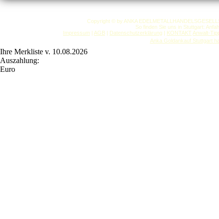
Copyright © by ANKA EDELMETALLHANDELSGESELLSCHAF
So finden Sie uns in Stuttgart: Anf
Impressum
|
AGB
|
Datenschutzerklärung
|
KONTAKT
Anwalt-Tip
Anka Goldankauf Stuttgart
h
Ihre Merkliste v. 10.08.2026
Auszahlung:
Euro