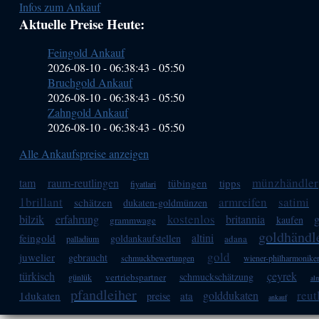
Infos zum Ankauf
Sidebar
Aktuelle Preise Heute:
(Primary)
Feingold Ankauf
2026-08-10 - 06:38:43
-
05:50
Bruchgold Ankauf
2026-08-10 - 06:38:43
-
05:50
Zahngold Ankauf
2026-08-10 - 06:38:43
-
05:50
Alle Ankaufspreise anzeigen
münzhändler
tam
raum-reutlingen
tübingen
tipps
fiyatlari
1brillant
armreifen
satimi
schätzen
dukaten-goldmünzen
kostenlos
bilzik
erfahrung
britannia
kaufen
grammwage
goldhändl
altini
feingold
goldankaufstellen
adana
palladium
gold
juwelier
gebraucht
schmuckbewertungen
wiener-philharmonike
türkisch
çeyrek
schmuckschätzung
vertriebspartner
günlük
al
pfandleiher
reut
golddukaten
1dukaten
ata
preise
ankauf