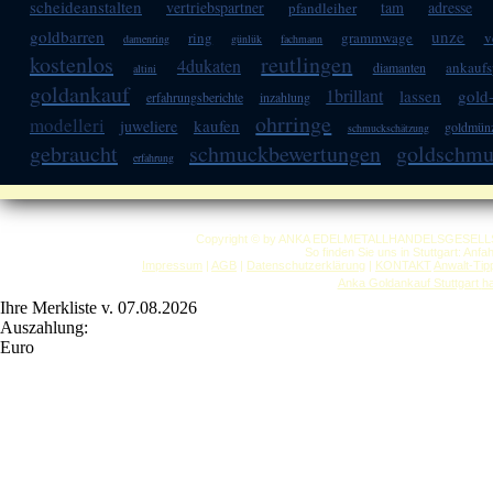
scheideanstalten
vertriebspartner
tam
adresse
pfandleiher
goldbarren
unze
ring
grammwage
v
damenring
günlük
fachmann
kostenlos
reutlingen
4dukaten
ankaufs
diamanten
altini
goldankauf
1brillant
lassen
gold
erfahrungsberichte
inzahlung
ohrringe
modelleri
kaufen
juweliere
goldmün
schmuckschätzung
gebraucht
schmuckbewertungen
goldschm
erfahrung
Copyright © by ANKA EDELMETALLHANDELSGESELLSCHAF
So finden Sie uns in Stuttgart: Anf
Impressum
|
AGB
|
Datenschutzerklärung
|
KONTAKT
Anwalt-Tip
Anka Goldankauf Stuttgart
h
Ihre Merkliste v. 07.08.2026
Auszahlung:
Euro