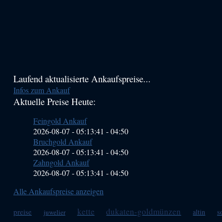
Haupt-
Laufend aktualisierte Ankaufspreise...
Infos zum Ankauf
Sidebar
Aktuelle Preise Heute:
(Primary)
Feingold Ankauf
2026-08-07 - 05:13:41
-
04:50
Bruchgold Ankauf
2026-08-07 - 05:13:41
-
04:50
Zahngold Ankauf
2026-08-07 - 05:13:41
-
04:50
Alle Ankaufspreise anzeigen
kette
dukaten-goldmünzen
preise
s
altin
juwelier