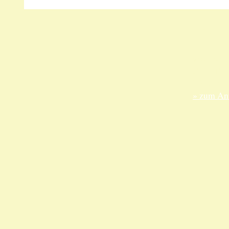
Unsere 
ANKA Ede
gesellsch
Felix-Dah
70597 Stu
» zum Anf